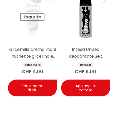
Esaurito
Glicemille crema mani
Intesa Unisex
nutriente glicerina e
deodorante Sex
camomilla 100ml
Attraction 125ml
Glicemille
Intesa
CHF
4.00
CHF
6.00
Per saperne
Aggiungi al
di più
carrello