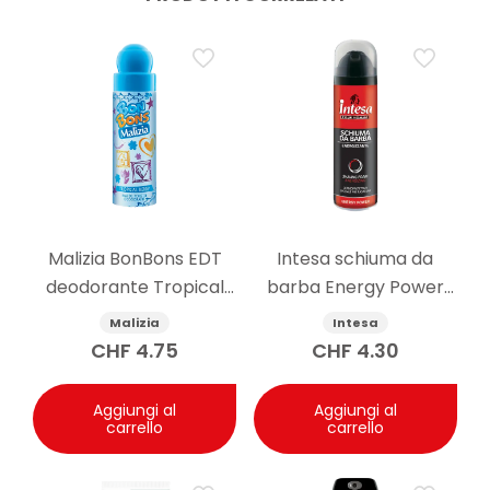
Malizia BonBons EDT
Intesa schiuma da
deodorante Tropical
barba Energy Power
Berry 75 ml
300ml
Malizia
Intesa
CHF
4.75
CHF
4.30
Aggiungi al
Aggiungi al
carrello
carrello