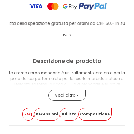
rofitta della spedizione gratuita per ordini da CHF 50.– in su!
1263
Descrizione del prodotto
La crema corpo mandorle è un trattamento idratante per la
pelle del corpo, formulato per lasciarla morbida, setosa e
levigata. La formula ricca di Olio di Mandorle e Burro di
Karité avvolge la pelle con un delicato aroma di mandorle
Vedi altro
e dona un effetto seta.
Il dato distintivo è la composizione con il 99,1% di ingredienti
naturali o di origine naturale. Olio di Mandorle e Burro di
FAQ
Recensioni
Utilizzo
Composizione
Karité sostengono l’azione idratante ed emolliente, con
una texture dal tocco morbido e avvolgente.
Il prodotto è Cosmetico Sostenibile™, 100% vegan,