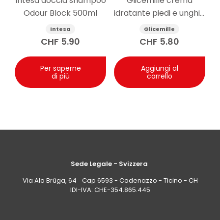
Intesa doccia shampoo
Glicemille crema
metalli pesanti nichel, cromo e cobalto con valori
Odour Block 500ml
idratante piedi e unghie
inferiori a 0,0001%.
100ml
Intesa
Glicemille
CHF
5.90
CHF
5.80
Per saperne
Aggiungi al
di più
carrello
Sede Legale - Svizzera
Via Ala Brüga, 64 Cap 6593 - Cadenazzo - Ticino - CH
IDI-IVA: CHE-354.865.445