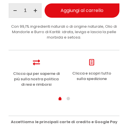
I
Aggiungi al carrello
Provenzali
crema
corpo
Con 99,1% ingredienti naturali o di origine naturale, Olio di
idratante
Mandorle e Burro di Karité: idrata, leviga e lascia la pelle
Olio
morbida e setosa.
di
Mandorle
Dolci
200
ml
quantità
e
Clicca e scopri tutto
Clicca qui per saperne di
sulla spedizione
più sulla nostra politica
di resi e rimborsi
Accettiamo le principali carte di credito e Google Pay