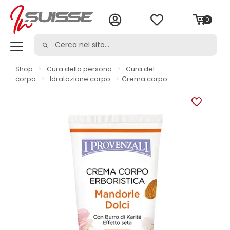
0
Shop
>
Cura della persona
>
Cura del
corpo
>
Idratazione corpo
>
Crema corpo