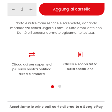
I
Aggiungi al carrello
Provenzali
crema
mani
Idrata e nutre mani secche e screpolate, donando
emolliente
morbidezza senza ungere. Formula ultra emolliente con
burro
Karité e Babassu, dermatologicamente testata.
di
Karité
75
ml
quantità
e
Clicca e scopri tutto
Clicca qui per saperne di
sulla spedizione
più sulla nostra politica
di resi e rimborsi
Accettiamo le principali carte di credito e Google Pay