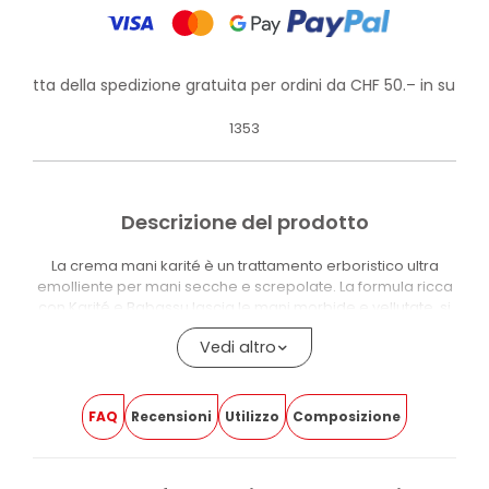
rofitta della spedizione gratuita per ordini da CHF 50.– in su!
1353
Descrizione del prodotto
La crema mani karité è un trattamento erboristico ultra
emolliente per mani secche e screpolate. La formula ricca
con Karité e Babassu lascia le mani morbide e vellutate, si
assorbe rapidamente e non unge.
Vedi altro
Karité e Babassu sono gli ingredienti distintivi della formula
e sostengono l’azione emolliente sulle mani esposte a
secchezza e screpolature. La texture ricca ma a rapido
FAQ
Recensioni
Utilizzo
Composizione
assorbimento rende il prodotto adatto all’uso quotidiano,
senza lasciare residui grassi.
Il 99,1% degli ingredienti è naturale o di origine naturale. Il