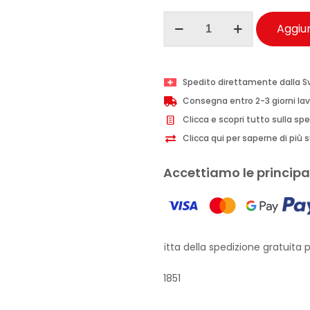
I
Aggiun
Provenzali
gommage
corpo
Spedito direttamente dalla S
erboristico
Consegna entro 2-3 giorni lav
Ulivo
Clicca e scopri tutto sulla sp
Ligure
Clicca qui per saperne di più su
150
ml
Accettiamo le principal
quantità
Approfitta della spedizione gratuita pe
1851