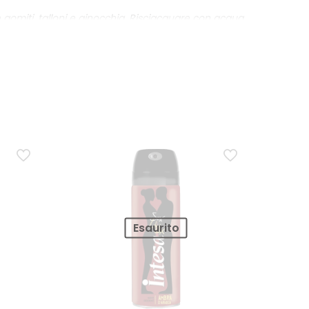
 gomiti, talloni e ginocchia. Risciacquare con acqua
i Nocciolo di Ulivo derivano da processi di recupero.
tiene il 65% di plastica riciclata.
Esaurito