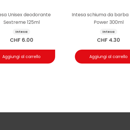
esa Unisex deodorante
Intesa schiuma da barba
Sextreme 125ml
Power 300ml
Intesa
Intesa
CHF
6.00
CHF
4.30
Aggiungi al carrello
Aggiungi al carrello