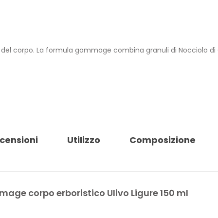
e del corpo. La formula gommage combina granuli di Nocciolo di O
vo, tra cui Olio di Oliva Ligure, polvere di semi di Ulivo, estratti 
.
di origine naturale. È dermatologicamente testato su pelli sensibil
censioni
Utilizzo
Composizione
nti del territorio, Perle di Liguria, e tubo ecologico con 65% plasti
O ULIVO
 del corpo
age corpo erboristico Ulivo Ligure 150 ml