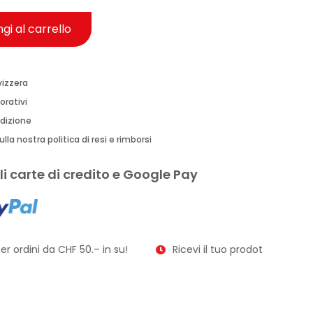
gi al carrello
vizzera
orativi
edizione
lla nostra politica di resi e rimborsi
i carte di credito e Google Pay
r ordini da CHF 50.– in su!
Ricevi il tuo prodotto in soli 2–