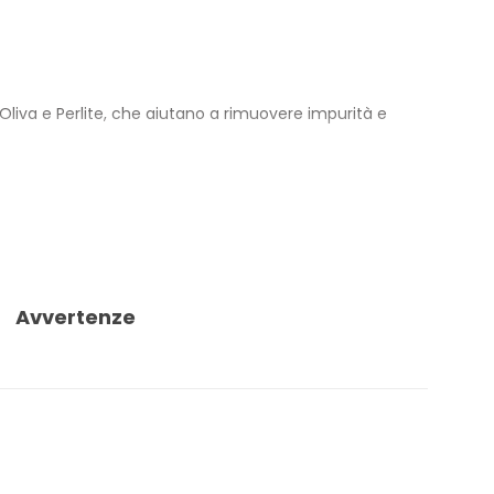
liva e Perlite, che aiutano a rimuovere impurità e
di Frutto e Foglia di Ulivo e Squalano. La formula
i e testato per metalli pesanti: Nichel, Cromo e
Avvertenze
ca riciclata. Il formato è 150 ml.