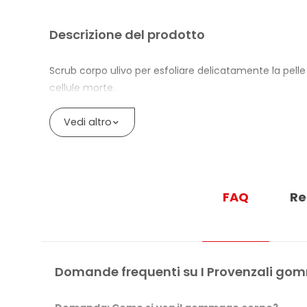
Descrizione del prodotto
Scrub corpo ulivo per esfoliare delicatamente la pell
cellule morte.
La texture cremosa contiene ingredienti derivati dall’Uli
Vedi altro
contiene anche Olio di Mandorle Dolci e Burro di Karité
Il prodotto contiene il 98,6% di ingredienti naturali o 
Cobalto sono inferiori a 0,0001%.
FAQ
Re
È 100% Vegan e Made in Italy. L’etichetta indica ingredie
BENEFICI DI I PROVENZALI SCRUB CORP
Lo scrub corpo ulivo esfolia delicatamente la pelle
Domande frequenti su I Provenzali gomm
Aiuta a rimuovere impurità e cellule morte