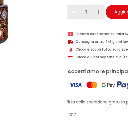
I
Aggiun
Provenzali
maschera
capelli
Spedito direttamente dalla S
districante
Consegna entro 2-3 giorni lav
Karité
Clicca e scopri tutto sulla sp
e
Clicca qui per saperne di più su
Avocado
200
Accettiamo le principal
ml
quantità
Approfitta della spedizione gratuita pe
1307