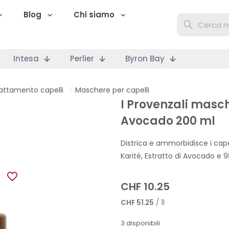
Blog
Chi siamo
Intesa
Perlier
Byron Bay
attamento capelli
>
Maschere per capelli
I Provenzali masch
Avocado 200 ml
Districa e ammorbidisce i cape
Karité, Estratto di Avocado e 9
CHF
10.25
CHF
51.25
/ 1l
3 disponibili