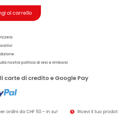
gi al carrello
vizzera
orativi
edizione
lla nostra politica di resi e rimborsi
i carte di credito e Google Pay
r ordini da CHF 50.– in su!
Ricevi il tuo prodotto in soli 2–