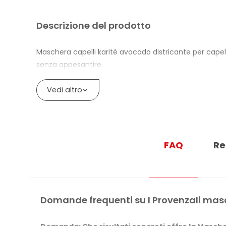
Descrizione del prodotto
Maschera capelli karité avocado districante per capelli
senza appesantire.
La formula con basi di origine vegetale contiene Olio d
Vedi altro
risultano più disciplinati e gestibili, con una sensaz
Il 98,7% degli ingredienti è di origine naturale. Il pr
Cobalto sono inferiori a 0,0001%.
FAQ
Re
Il vaso è in plastica 100% riciclata da post-consumo e il
BENEFICI DI I PROVENZALI MASCHERA 
Districa e aiuta a ridare corpo ai capelli secchi e c
Domande frequenti su I Provenzali masc
Ammorbidisce le lunghezze senza appesantire