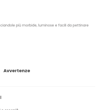
asciandole più morbide, luminose e facili da pettinare
enti e ammorbidenti. Dopo il risciacquo, i capelli
ontrollato per metalli pesanti: Nichel, Cromo e
Avvertenze
l