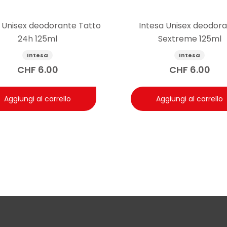
 Unisex deodorante Tatto
Intesa Unisex deodor
24h 125ml
Sextreme 125ml
Intesa
Intesa
CHF
6.00
CHF
6.00
Aggiungi al carrello
Aggiungi al carrello