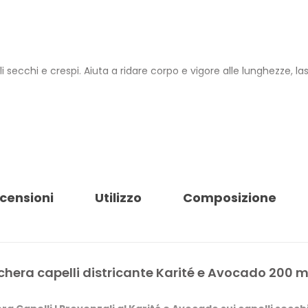
 secchi e crespi. Aiuta a ridare corpo e vigore alle lunghezze, l
i Karité ed Estratto di Avocado, ingredienti dalle proprietà emolli
ione di maggiore comfort sulle lunghezze secche.
odotto è 100% Vegan, Made in Italy, dermatologicamente testato e c
censioni
Utilizzo
Composizione
 tappo è in plastica 100% riciclabile.
CAPELLI KARITÉ AVOCADO
respi
hera capelli districante Karité e Avocado 200 m