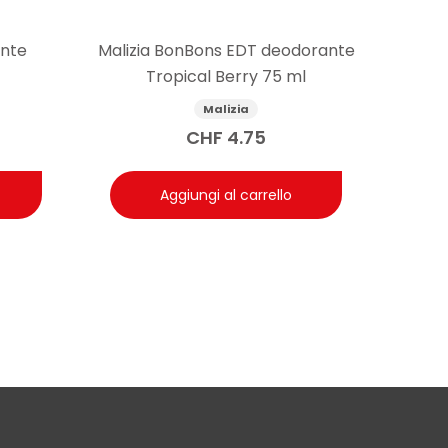
ante
Malizia BonBons EDT deodorante
Tropical Berry 75 ml
Malizia
CHF
4.75
Aggiungi al carrello