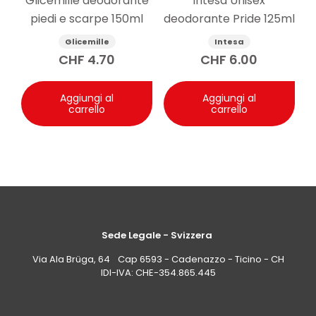
Glicemille deodorante
Intesa Unisex
(<0,0001%).
piedi e scarpe 150ml
deodorante Pride 125ml
Glicemille
Intesa
CHF
4.70
CHF
6.00
Aggiungi al
Aggiungi al
carrello
carrello
Sede Legale - Svizzera
Via Ala Brüga, 64 Cap 6593 - Cadenazzo - Ticino - CH
IDI-IVA: CHE-354.865.445