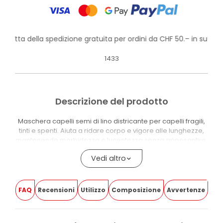
rofitta della spedizione gratuita per ordini da CHF 50.– in su!
1433
Descrizione del prodotto
Maschera capelli semi di lino districante per capelli fragili,
tinti e spenti. Aiuta a ridare corpo e vigore alle lunghezze,
mantenendo morbidezza e lucentezza senza appesantire.
La formula contiene Olio di Semi di Lino, estratto di Semi di
Vedi altro
Lino e Proteine del Riso. Dopo il risciacquo, i capelli risultano
più facili da pettinare, morbidi e luminosi, con una
sensazione di maggiore leggerezza sulle lunghezze.
FAQ
Recensioni
Utilizzo
Composizione
Avvertenze
Il 98,7% degli ingredienti è di origine naturale. Il prodotto è
100% Vegan, Made in Italy, dermatologicamente testato e
controllato per metalli pesanti: Nichel, Cromo e Cobalto