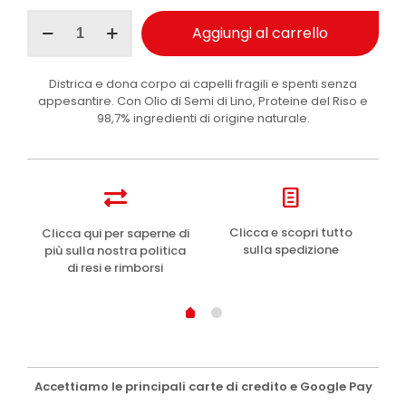
I
Aggiungi al carrello
Provenzali
maschera
capelli
Districa e dona corpo ai capelli fragili e spenti senza
districante
appesantire. Con Olio di Semi di Lino, Proteine del Riso e
Olio
98,7% ingredienti di origine naturale.
di
Lino
200
ml
quantità
e
Clicca e scopri tutto
Clicca qui per saperne di
sulla spedizione
più sulla nostra politica
di resi e rimborsi
Accettiamo le principali carte di credito e Google Pay