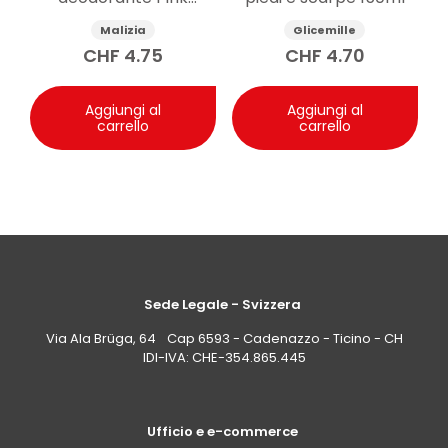
dermatologicamente.
Grapefruit 75 ml
Malizia
Glicemille
CHF
4.75
CHF
4.70
Aggiungi al
Aggiungi al
carrello
carrello
Sede Legale - Svizzera
Via Ala Brüga, 64 Cap 6593 - Cadenazzo - Ticino - CH
IDI-IVA: CHE-354.865.445
Ufficio e e-commerce