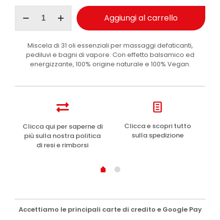
I
Aggiungi al carrello
Provenzali
olio
31
Miscela di 31 oli essenziali per massaggi defaticanti,
erbe
pediluvi e bagni di vapore. Con effetto balsamico ed
effetto
energizzante, 100% origine naturale e 100% Vegan.
balsamico
100
ml
quantità
e
Clicca e scopri tutto
Clicca qui per saperne di
sulla spedizione
più sulla nostra politica
di resi e rimborsi
Accettiamo le principali carte di credito e Google Pay