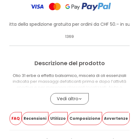
rofitta della spedizione gratuita per ordini da CHF 50.– in su!
1369
Descrizione del prodotto
Olio 31 erbe a effetto balsamico, miscela di oli essenziali
indicata per massaggi defaticanti prima e dopo l’attività
sportiva e per massaggi rilassanti localizzati. Aiuta a
tonificare e a lenire la sensazione di affaticamento
Vedi altro
muscolare, con una profumazione aromatica intensa.
È ideale anche per pediluvi rinfrescanti e bagni di vapore:
diluito in acqua calda, sprigiona note balsamiche per una
FAQ
Recensioni
Utilizzo
Composizione
Avvertenze
piacevole sensazione energizzante. La miscela combina 31
essenze selezionate per profilo aromatico e
caratteristiche sensoriali, con note erbacee, balsamiche,