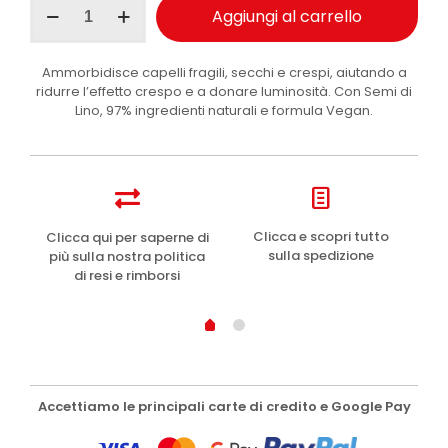
Aggiungi al carrello
Provenzali
olio
capelli
Ammorbidisce capelli fragili, secchi e crespi, aiutando a
Semi
ridurre l’effetto crespo e a donare luminosità. Con Semi di
di
Lino, 97% ingredienti naturali e formula Vegan.
Lino
100
ml
quantità
e
Clicca e scopri tutto
Clicca qui per saperne di
sulla spedizione
più sulla nostra politica
di resi e rimborsi
Accettiamo le principali carte di credito e Google Pay