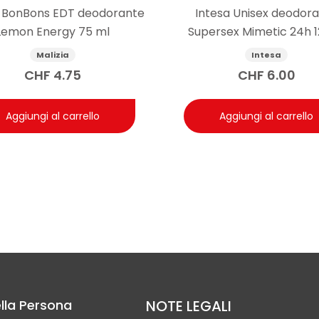
a BonBons EDT deodorante
Intesa Unisex deodor
Lemon Energy 75 ml
Supersex Mimetic 24h 
Malizia
Intesa
CHF
4.75
CHF
6.00
Aggiungi al carrello
Aggiungi al carrello
lla Persona
NOTE LEGALI