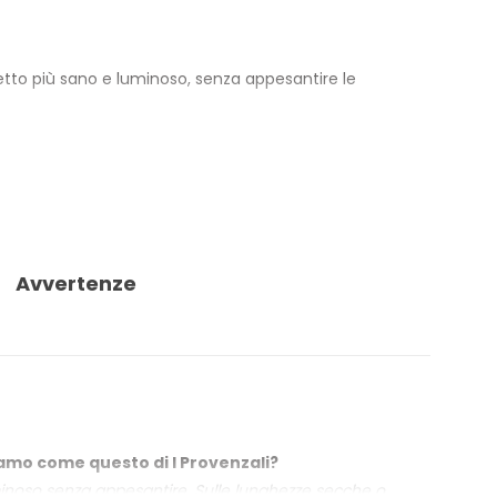
spetto più sano e luminoso, senza appesantire le
enti o decolorazione. La profumazione fruttata
estato e controllato per metalli pesanti: Nichel,
Avvertenze
rtamo come questo di I Provenzali?
luminoso senza appesantire. Sulle lunghezze secche o