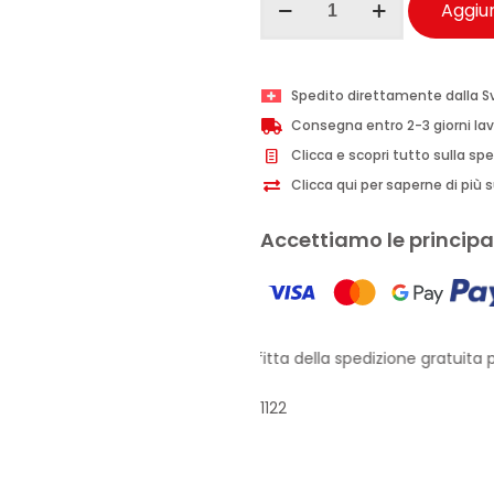
Aggiun
Provenzali
olio
capelli
Spedito direttamente dalla S
trattati
Consegna entro 2-3 giorni lav
Cartamo
Clicca e scopri tutto sulla sp
100
Clicca qui per saperne di più su
ml
quantità
Accettiamo le principal
Approfitta della spedizione gratuita pe
1122