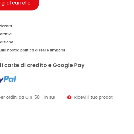
gi al carrello
vizzera
orativi
edizione
lla nostra politica di resi e rimborsi
i carte di credito e Google Pay
r ordini da CHF 50.– in su!
Ricevi il tuo prodotto in soli 2–