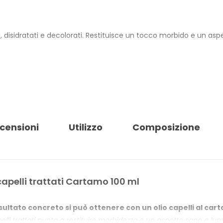
ti, disidratati e decolorati. Restituisce un tocco morbido e un a
e morbidezza e brillantezza dei capelli sensibilizzati da trattam
rale. Il prodotto è 100% Vegan, Made in Italy, dermatologicamente t
censioni
Utilizzo
Composizione
er sono in plastica 100% riciclata da post-consumo.
LI CARTAMO
pachi e spenti
capelli trattati Cartamo 100 ml
isultato concreto si può ottenere con un olio capelli al ca
cata
apelli trattati punta a restituire morbidezza e un aspetto sano e 