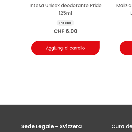
Intesa Unisex deodorante Pride
Malizi
125ml
Intesa
CHF
6.00
Aggiungi al carrello
Sede Legale - Svizzera
Cura de