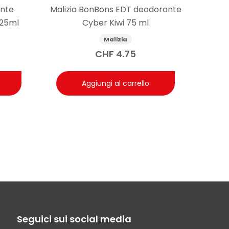
ante
Malizia BonBons EDT deodorante
125ml
Cyber Kiwi 75 ml
Malizia
CHF
4.75
Aggiungi al carrello
Seguici sui social media