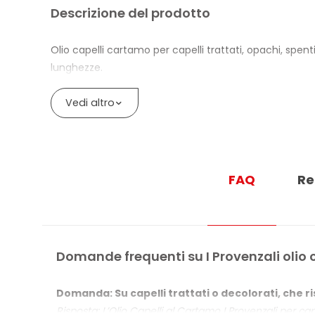
Descrizione del prodotto
Olio capelli cartamo per capelli trattati, opachi, spen
lunghezze.
La formula a base di Olio di Cartamo aiuta a migliorar
Vedi altro
completa l’esperienza d’uso con una nota delicata.
Il 99,2% degli ingredienti è naturale o di origine natu
Cromo e Cobalto sono inferiori a 0,0001%.
FAQ
Re
Il flacone è in vetro 100% riciclabile; tappo e dispens
BENEFICI DI I PROVENZALI OLIO CAPEL
Dona morbidezza e luminosità ai capelli trattati, o
Domande frequenti su I Provenzali olio 
Indicato anche per capelli disidratati e decolorati
Domanda: Su capelli trattati o decolorati, che r
Con Olio di Cartamo e profumazione fruttata deli
Risposta: L’Olio Capelli al Cartamo I Provenzali per c