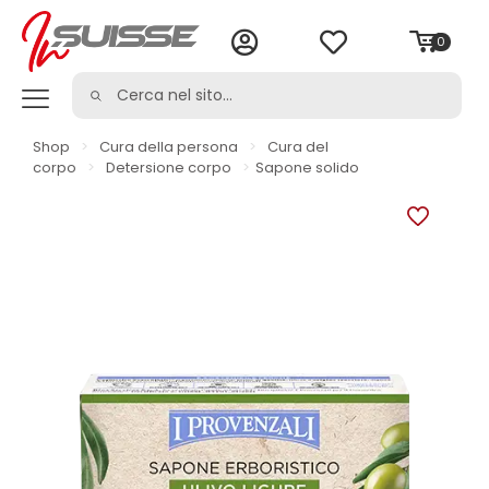
0
Shop
>
Cura della persona
>
Cura del
corpo
>
Detersione corpo
>
Sapone solido