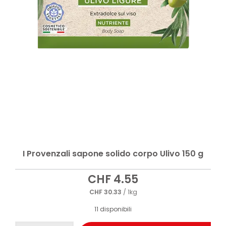
I Provenzali sapone solido corpo Ulivo 150 g
CHF
4.55
CHF
30.33
/ 1kg
11 disponibili
I