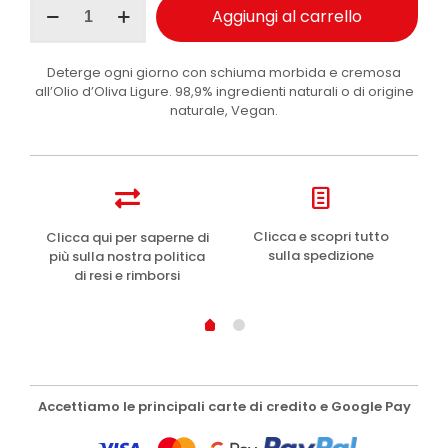
Aggiungi al carrello
Provenzali
sapone
solido
Deterge ogni giorno con schiuma morbida e cremosa
corpo
all’Olio d’Oliva Ligure. 98,9% ingredienti naturali o di origine
Ulivo
naturale, Vegan.
150
g
quantità
e
Clicca e scopri tutto
Clicca qui per saperne di
sulla spedizione
più sulla nostra politica
di resi e rimborsi
Accettiamo le principali carte di credito e Google Pay