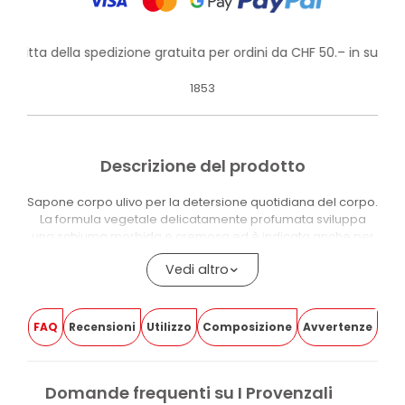
rofitta della spedizione gratuita per ordini da CHF 50.– in su!
1853
Descrizione del prodotto
Sapone corpo ulivo per la detersione quotidiana del corpo.
La formula vegetale delicatamente profumata sviluppa
una schiuma morbida e cremosa ed è indicata anche per
pelli sensibili e per tutta la famiglia.
Vedi altro
La ricetta riprende quella originale dell’antico Saponificio
Gianasso. La formula contiene Olio d’Oliva Ligure, estratti di
Frutto e Foglia di Ulivo da upcycling e Amido di Riso, che
FAQ
Recensioni
Utilizzo
Composizione
Avvertenze
contribuisce alla cremosità della schiuma.
Il prodotto contiene il 98,9% di ingredienti naturali o di
origine naturale. Le materie prime indicate con asterisco
Domande frequenti su I Provenzali
derivano da Olio di Palma Sostenibile certificato RSPO-MB,