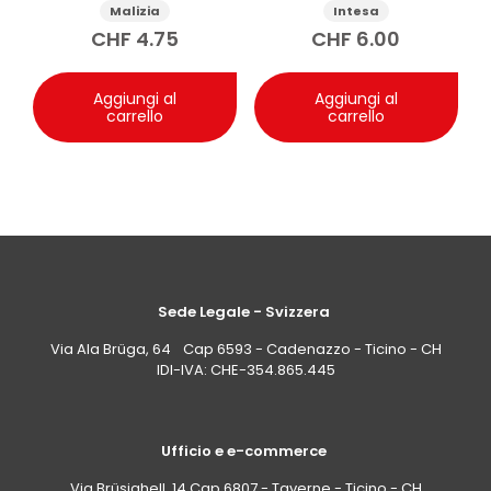
75 ml
Attraction 125ml
Malizia
Intesa
CHF
4.75
CHF
6.00
Aggiungi al
Aggiungi al
carrello
carrello
Sede Legale - Svizzera
Via Ala Brüga, 64 Cap 6593 - Cadenazzo - Ticino - CH
IDI-IVA: CHE-354.865.445
Ufficio e e-commerce
Via Brüsighell, 14 Cap 6807 - Taverne - Ticino - CH