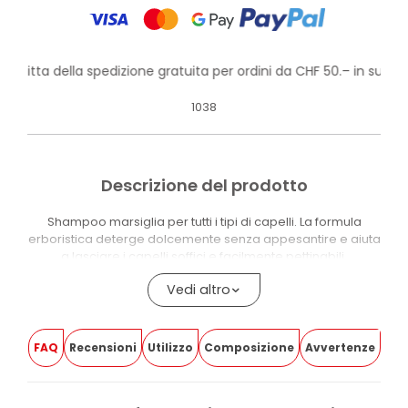
rofitta della spedizione gratuita per ordini da CHF 50.– in su!
1038
Descrizione del prodotto
Shampoo marsiglia per tutti i tipi di capelli. La formula
erboristica deterge dolcemente senza appesantire e aiuta
a lasciare i capelli soffici e facilmente pettinabili.
Contiene Puro Olio d’Oliva, estratti di Verbena e Melissa,
Vedi altro
proteine idrolizzate del riso, Glicerina e Betaina. La base
lavante include tensioattivi di origine vegetale.
FAQ
Recensioni
Utilizzo
Composizione
Avvertenze
Il prodotto contiene il 98,9% di ingredienti naturali o di
origine naturale. È dermatologicamente testato e testato
per metalli pesanti: Nichel, Cromo e Cobalto sono inferiori a
0,0001%.