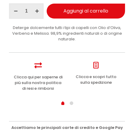
I
Aggiungi al carrello
Provenzali
shampoo
erboristico
Deterge dolcemente tutti i tipi di capelli con Olio d’Oliva,
Marsiglia
Verbena e Melissa. 98,9% ingredienti naturali o di origine
con
naturale.
Puro
Olio
d’Oliva
250
ml
quantità
e
Clicca e scopri tutto
Clicca qui per saperne di
sulla spedizione
più sulla nostra politica
di resi e rimborsi
Accettiamo le principali carte di credito e Google Pay