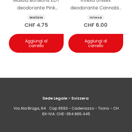
Malizia BonBons EDT
Intesa Unisex
deodorante Pink
deodorante Cannabis
Grapefruit 75 ml
125ml
Malizia
Intesa
CHF
4.75
CHF
6.00
Aggiungi al
Aggiungi al
carrello
carrello
Sede Legale - Svizzera
Via Ala Brüga, 64 Cap 6593 - Cadenazzo - Ticino - CH
IDI-IVA: CHE-354.865.445