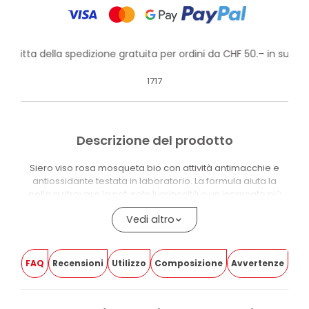
rofitta della spedizione gratuita per ordini da CHF 50.– in su!
1717
Descrizione del prodotto
Siero viso rosa mosqueta bio con attività antimacchie e
antiossidante testata in laboratorio. La formula aiuta la
pelle a ritrovare la naturale luminosità e un incarnato più
uniforme.
Vedi altro
La formula contiene Olio di Rosa Mosqueta, Fitocollagene
da Cucurbita Pepo Seed Extract, complesso vegetale ricco
di Vitamina C, Acqua di Rosa Centifolia, Burro di Karité Bio e
FAQ
Recensioni
Utilizzo
Composizione
Avvertenze
Acqua di Lampone Bio. Contiene anche oli biologici di
Mandorla, Jojoba e Argan.
È adatto a tutti i tipi di pelle, anche sensibili. È