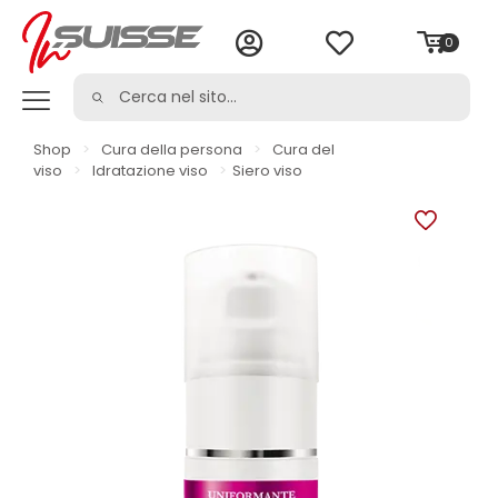
0
Shop
>
Cura della persona
>
Cura del
viso
>
Idratazione viso
>
Siero viso