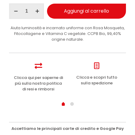
I
Aggiungi al carrello
Provenzali
siero
viso
Aiuta luminosità e incarnato uniforme con Rosa Mosqueta,
multiattivo
Fitocollagene e Vitamina C vegetale. CCPB Bio, 99,40%
biologico
origine naturale.
Rosa
Mosqueta
30
ml
quantità
e
Clicca e scopri tutto
Clicca qui per saperne di
sulla spedizione
più sulla nostra politica
di resi e rimborsi
Accettiamo le principali carte di credito e Google Pay