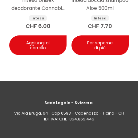
Intesa Unisex
Intesa doccia shampoo
deodorante Cannabis
Aloe 500ml
125ml
Intesa
Intesa
CHF
6.00
CHF
7.70
Aggiungi al
Per saperne
carrello
di più
Sede Legale - Svizzera
Via Ala Brüga, 64 Cap 6593 - Cadenazzo - Ticino - CH
IDI-IVA: CHE-354.865.445