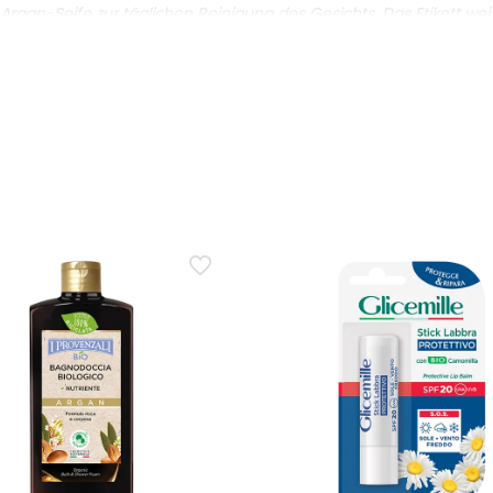
he Argan-Seife zur täglichen Reinigung des Gesichts. Das Etikett w
taly
et?
uttypen an, insbesondere für trockene Haut. Die Formel enthält Ar
e nährende Wirkung aus.
dukt?
ungs und 100 % der zertifizierbaren Inhaltsstoffe sind biologisch. 
 Produkt?
talle geprüft mit Nickel, Chrom und Kobalt unter 0,0001 %, 100 %