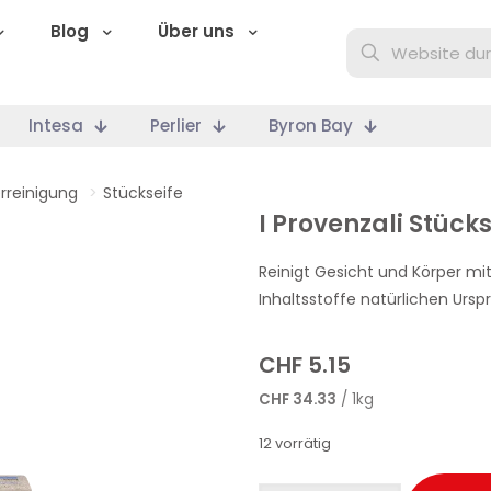
Blog
Über uns
Intesa
Perlier
Byron Bay
rreinigung
>
Stückseife
I Provenzali Stücks
Reinigt Gesicht und Körper mi
Inhaltsstoffe natürlichen Ursp
CHF
5.15
CHF
34.33
/ 1kg
12 vorrätig