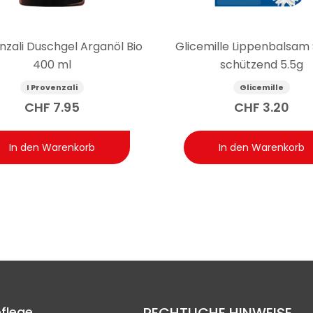
nzali Duschgel Arganöl Bio
Glicemille Lippenbalsam
400 ml
schützend 5.5g
I Provenzali
Glicemille
CHF
7.95
CHF
3.20
In den Warenkorb
In den Warenkorb
flege