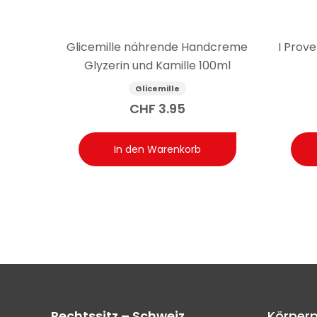
Glicemille nährende Handcreme
I Prove
Glyzerin und Kamille 100ml
Glicemille
CHF
3.95
In den Warenkorb
Rechtssitz – Schweiz
Körperp