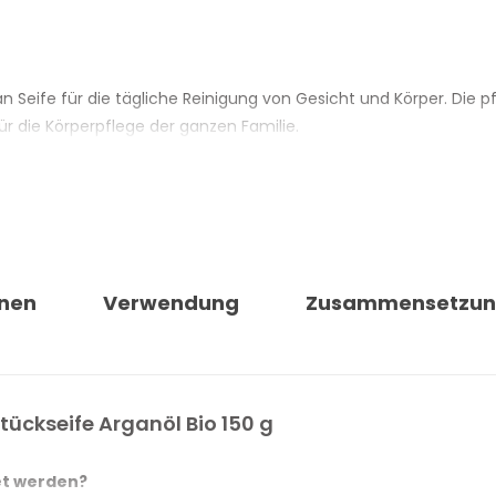
gan Seife für die tägliche Reinigung von Gesicht und Körper. Die pf
ür die Körperpflege der ganzen Familie.
e Eigenschaften aufweist, und eignet sich für alle Hauttypen, i
prungs, und 100 % der zertifizierbaren Inhaltsstoffe sind biologis
nen
Verwendung
Zusammensetzu
: Nickel, Chrom und Kobalt liegen unter 0,0001 %. Die Verpackun
NZALI
Stückseife Arganöl Bio 150 g
et werden?