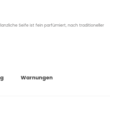
lanzliche Seife ist fein parfümiert, nach traditioneller
nsbesondere für trockene Haut. Die nährende Wirkung
ch. Es ist zertifiziert nach CCPB CB/08, 100 % Vegan
ng
Warnungen
g erfolgt laut Anbieter in FSC-zertifiziertem Papier.