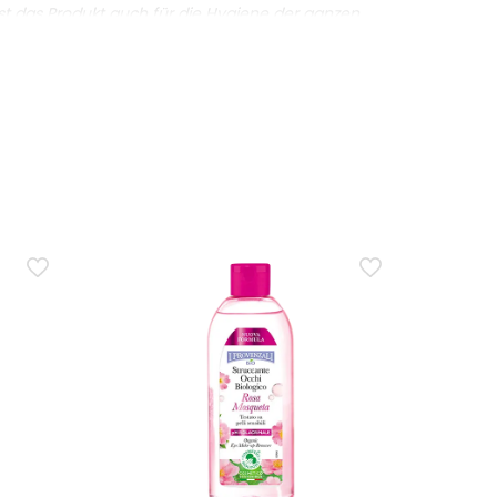
eist das Produkt auch für die Hygiene der ganzen
ganöl mit nährenden Eigenschaften.
Das Produkt trägt die Zertifizierung CCPB CB/08.
 Vegan und Made in Italy.