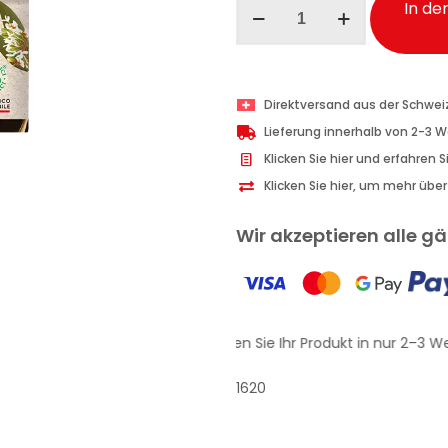
I
In de
Provenzali
Stückseife
Arganöl
Bio
Direktversand aus der Schwei
150
Lieferung innerhalb von 2-3 
g
Klicken Sie hier und erfahren 
Menge
Klicken Sie hier, um mehr übe
Wir akzeptieren alle 
Erhalten Sie Ihr Produkt in nur 2–3 We
1620