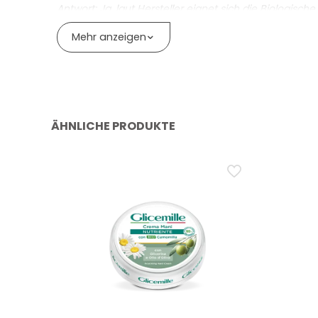
Antwort: Ja, laut Hersteller eignet sich die Biologisc
Nährende Wirkung im Labor getestet
Familie aus.
Mehr anzeigen
Zertifiziert nach CCPB CB/08, Vegan und Made in I
Frage: Ist das Produkt für trockene Haut geeign
Antwort: Ja, das Etikett gibt das Produkt für alle Ha
Frage: Ist die nährende Wirkung getestet?
Antwort: Ja, das Etikett weist eine im Labor getestet
ÄHNLICHE PRODUKTE
Frage: Welche Bio-Zertifizierungen hat das Pro
Antwort: 100 % der Inhaltsstoffe sind natürlichen Urspr
Frage: Welche Prüfungen und Angaben hat das
Antwort: Es ist dermatologisch getestet, auf Schwerme