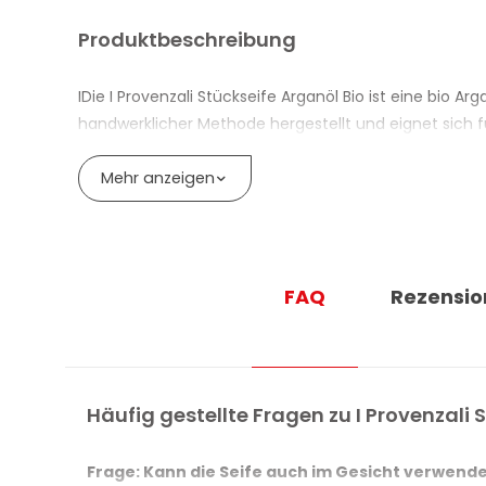
Produktbeschreibung
IDie I Provenzali Stückseife Arganöl Bio ist eine bio Ar
handwerklicher Methode hergestellt und eignet sich f
Die Formel ist mit Arganöl angereichert, das nährend
Mehr anzeigen
ist im Labor getestet.
Das Produkt enthält 100 % Inhaltsstoffe natürlichen Urs
und Made in Italy.
FAQ
Rezensio
Dermatologisch getestet und auf Schwermetalle geprüft
VORTEILE DER BIO ARGAN SEIFE I PROVE
Reinigt Gesicht und Körper im täglichen Gebrauch
Häufig gestellte Fragen zu I Provenzali 
Enthält Arganöl mit nährenden Eigenschaften
Frage: Kann die Seife auch im Gesicht verwend
Geeignet auch für trockene Haut