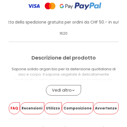
rofitta della spedizione gratuita per ordini da CHF 50.– in su!
1620
Descrizione del prodotto
Sapone solido argan bio per la detersione quotidiana di
viso e corpo. Il sapone vegetale è delicatamente
profumato, realizzato secondo il metodo artigianale
tradizionale e indicato per l’igiene di tutta la famiglia.
Vedi altro
La formula è arricchita con Olio di Argan dalle proprietà
nutrienti ed è indicata per tutti i tipi di pelle, in particolare
per pelli secche. L’attività nutriente è testata in laboratorio.
FAQ
Recensioni
Utilizzo
Composizione
Avvertenze
Il prodotto contiene il 100% di ingredienti di origine naturale
e il 100% degli ingredienti certificabili è biologico. È
certificato CCPB CB/08, 100% Vegan e Made in Italy.