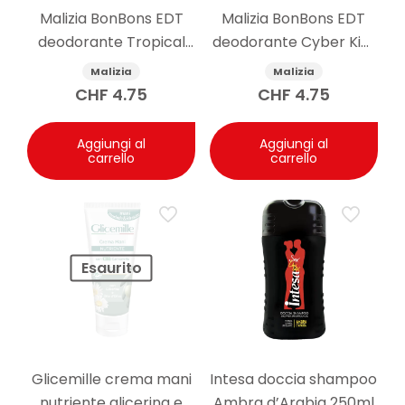
Risposta: È dermatologicamente testato, testato per
Malizia BonBons EDT
Malizia BonBons EDT
metalli pesanti con Nichel, Cromo e Cobalto inferiori a
deodorante Tropical
deodorante Cyber Kiwi
0,0001%, 100% Vegan e Made in Italy.
Berry 75 ml
75 ml
Malizia
Malizia
CHF
4.75
CHF
4.75
Aggiungi al
Aggiungi al
carrello
carrello
Esaurito
Glicemille crema mani
Intesa doccia shampoo
nutriente glicerina e
Ambra d’Arabia 250ml