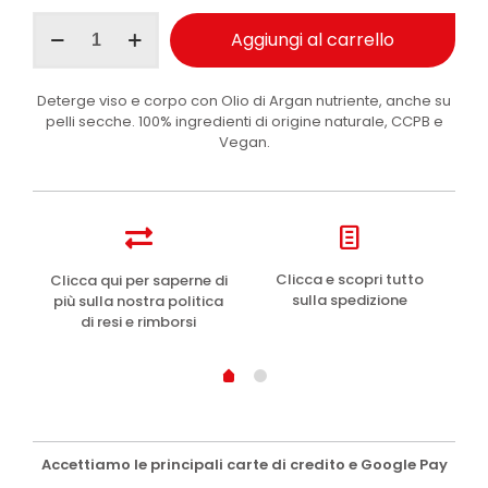
I
Aggiungi al carrello
Provenzali
sapone
solido
Deterge viso e corpo con Olio di Argan nutriente, anche su
Argan
pelli secche. 100% ingredienti di origine naturale, CCPB e
Biologico
Vegan.
150
g
quantità
e
Clicca e scopri tutto
Clicca qui per saperne di
sulla spedizione
più sulla nostra politica
di resi e rimborsi
Accettiamo le principali carte di credito e Google Pay