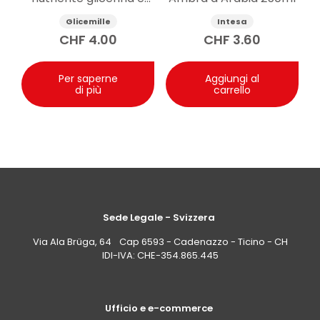
camomilla 100ml
Glicemille
Intesa
CHF
4.00
CHF
3.60
Per saperne
Aggiungi al
di più
carrello
Sede Legale - Svizzera
Via Ala Brüga, 64 Cap 6593 - Cadenazzo - Ticino - CH
IDI-IVA: CHE-354.865.445
Ufficio e e-commerce