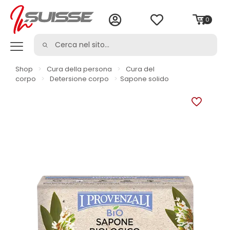
0
Shop
>
Cura della persona
>
Cura del
corpo
>
Detersione corpo
>
Sapone solido