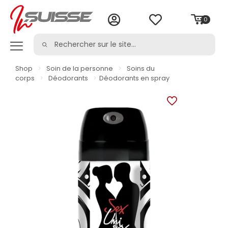
0
Shop
>
Soin de la personne
>
Soins du
corps
>
Déodorants
>
Déodorants en spray