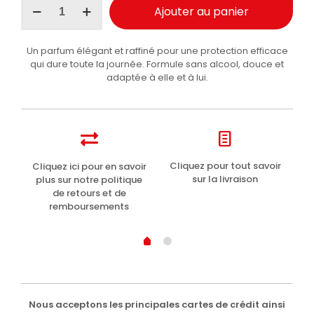
Ajouter au panier
de
Intesa
Déodorant
Un parfum élégant et raffiné pour une protection efficace
unisexe
qui dure toute la journée. Formule sans alcool, douce et
Tatto
adaptée à elle et à lui.
24h
125ml
t
Cliquez pour tout savoir
Cliquez ici pour en savoir
Li
sur la livraison
plus sur notre politique
de retours et de
remboursements
Nous acceptons les principales cartes de crédit ainsi