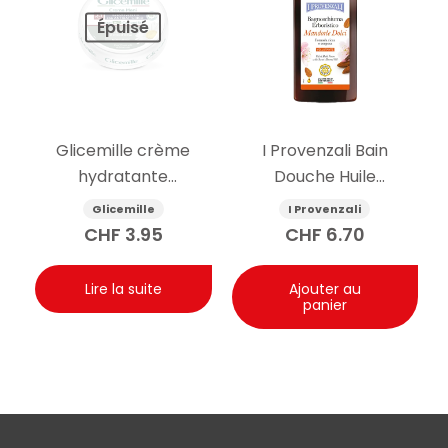
Épuisé
Glicemille crème
I Provenzali Bain
hydratante
Douche Huile
antibactérienne pour
d’Amande Douce
Glicemille
I Provenzali
les mains avec
400ml
CHF
3.95
CHF
6.70
prébiotique 100 ml
Lire la suite
Ajouter au
panier