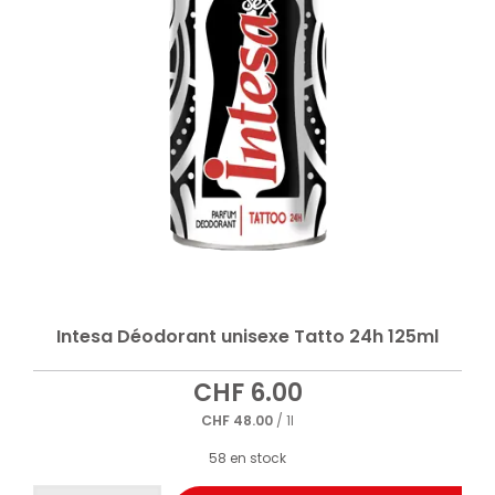
Intesa Déodorant unisexe Tatto 24h 125ml
CHF
6.00
CHF
48.00
/ 1l
58 en stock
quantité