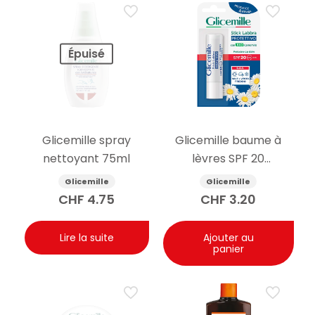
Épuisé
Glicemille spray
Glicemille baume à
nettoyant 75ml
lèvres SPF 20
protecteur 5.5g
Glicemille
Glicemille
CHF
4.75
CHF
3.20
Lire la suite
Ajouter au
panier