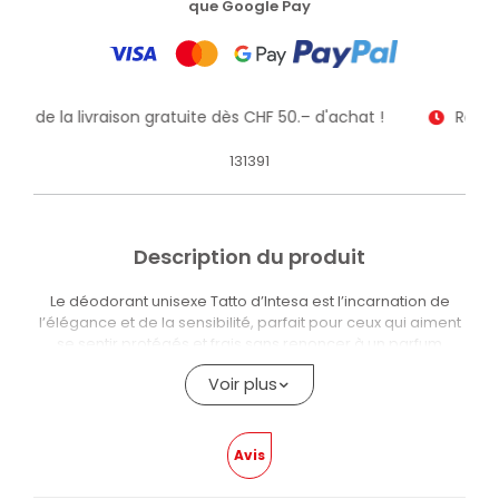
que Google Pay
itez de la livraison gratuite dès CHF 50.– d'achat !
Receve
131391
Description du produit
Le déodorant unisexe Tatto d’Intesa est l’incarnation de
l’élégance et de la sensibilité, parfait pour ceux qui aiment
se sentir protégés et frais sans renoncer à un parfum
raffiné. Sa formule sans alcool, testée
Voir plus
dermatologiquement, garantit une protection efficace et
durable, en gardant la peau sèche et agréablement
parfumée pendant des heures. En outre, le parfum « Tatto »
associe des notes délicates et sensuelles, adaptées aussi
Avis
bien aux hommes qu’aux femmes, pour une expérience
quotidienne de bien-être et d’harmonie.