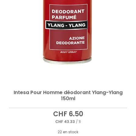
Intesa Pour Homme déodorant Ylang-Ylang
150ml
CHF
6.50
CHF
43.33
/ 1l
22 en stock