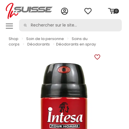
0
Shop
>
Soin de la personne
>
Soins du
corps
>
Déodorants
>
Déodorants en spray