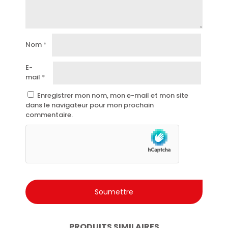
journée.
Il n’irrite pas la peau et ne laisse aucun résidu.
Convient à tous les types de peau.
Nom
*
Testé dermatologiquement.
E-
Idéal pour une utilisation quotidienne.
mail
*
Bouquet élégant et persistant.
Enregistrer mon nom, mon e-mail et mon site
Qualité Intesa Pour Homme, un symbole de soin et de
dans le navigateur pour mon prochain
charme masculin.
commentaire.
PRODUITS SIMILAIRES