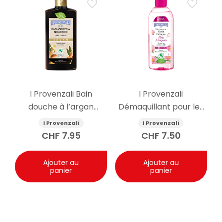
I Provenzali Bain
I Provenzali
douche à l’argan
Démaquillant pour les
biologique 400ml
yeux à l’églantier bio
I Provenzali
I Provenzali
150ml
CHF
7.95
CHF
7.50
Ajouter au
Ajouter au
panier
panier