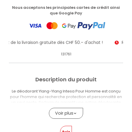
Nous acceptons les principales cartes de crédit ainsi
que Google Pay
fitez de la livraison gratuite dès CHF 50.– d'achat !
Recev
131761
Description du produit
Le déodorant Ylang-Ylang Intesa Pour Homme est conçu
pour l’homme qui recherche protection et personnalité en
un seul geste. Sa formule garantit une action déodorante
efficace et durable, laissant la peau fraîche et sèche
Voir plus
pendant de nombreuses heures. De plus, le parfum de
l’Ylang-Ylang, élégant et masculin, offre une senteur
enveloppante et sensuelle, parfaite pour toutes les
occasions.
Avis