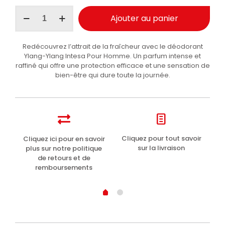
quantité
Ajouter au panier
de
Intesa
Pour
Redécouvrez l’attrait de la fraîcheur avec le déodorant
Homme
Ylang-Ylang Intesa Pour Homme. Un parfum intense et
déodorant
raffiné qui offre une protection efficace et une sensation de
Ylang-
bien-être qui dure toute la journée.
Ylang
150ml
t
Cliquez pour tout savoir
Cliquez ici pour en savoir
Li
sur la livraison
plus sur notre politique
de retours et de
remboursements