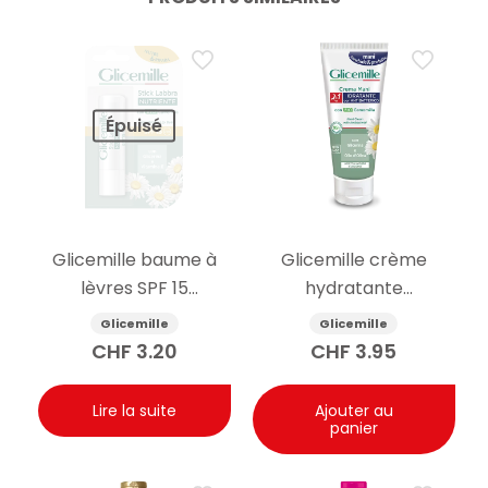
Épuisé
Glicemille baume à
Glicemille crème
lèvres SPF 15
hydratante
nourrissant 5.5g
antibactérienne pour
Glicemille
Glicemille
les mains 100ml
CHF
3.20
CHF
3.95
Lire la suite
Ajouter au
panier