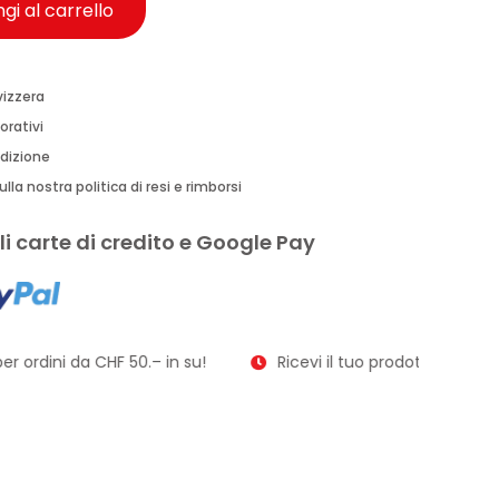
gi al carrello
vizzera
orativi
edizione
lla nostra politica di resi e rimborsi
i carte di credito e Google Pay
r ordini da CHF 50.– in su!
Ricevi il tuo prodotto in soli 2–