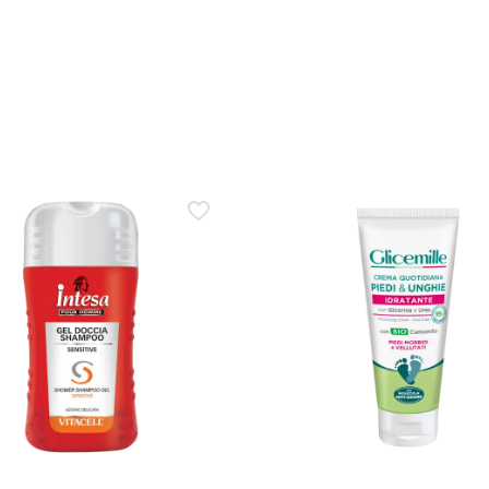
ylene Glycol, Ethylhexylglycerin e Octenidine HCl, a supporto de
, con un carattere non neutro ma condivisibile.
licazione; verificare sempre quanto dichiarato sulla confezione.
 riguarda anche la durata del profumo oppure solo il contr
risce all’azione deodorante pensata per il controllo degli odori per 
to e non è garantita per 24 ore.
a Tattoo 24h è unisex: la fragranza è davvero versatile?
fragranza è pensato per essere condiviso da persone con gusti diversi
marcato della media.
n antitraspirante oppure un deodorante profumato?
Deodorant con formula 24h, quindi focalizzato sulla protezione
 al controllo degli odori, non a ridurre la sudorazione.
ene alcol o allergeni del profumo?
i del profumo come Linalool, Limonene, Coumarin, Geraniol, Citronel
giornato.