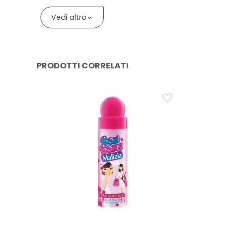
La formula è completata da C12-13 Alkyl Lactate, Prop
quotidiana si fa notare più di un deodorante classico
L’elenco ingredienti è corretto al momento della pubb
Vedi altro
Domanda: La protezione 24h di Intesa Tattoo 24h
Risposta: Per Intesa Tattoo 24h, la dicitura 24h si rife
profumazione può variare a seconda di pelle e contes
PRODOTTI CORRELATI
Domanda: Cosa significa che il deodorante Intes
Risposta: La dicitura unisex indica che lo stile della 
sensuale: versatile, ma con un carattere deciso più 
Domanda: Il deodorante Intesa Tattoo 24h è u
Risposta: Intesa Tattoo 24h è indicato come Parfum 
è presentato come antitraspirante e la sua azione mira
Domanda: Il deodorante Intesa Tattoo 24h conti
Risposta: Sì. L’INCI riporta Alcohol Denat. e allergen
l’etichetta sulla confezione per l’elenco ingredienti ag