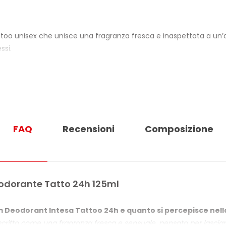
o unisex che unisce una fragranza fresca e inaspettata a un’az
ssi.
FAQ
Recensioni
Composizione
 durano tutta la giornata, accompagnando con continuità la ro
odorante Tatto 24h 125ml
 trasversale: la fragranza aderisce alla pelle come un tatuaggio 
enat., propellenti Butane, Isobutane e Propane, e componenti 
 Deodorant Intesa Tattoo 24h e quanto si percepisce nell
ritto come una fragranza fresca e sensuale, pensata per lasciare u