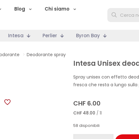
Blog
Chi siamo
Intesa
Perlier
Byron Bay
odorante
>
Deodorante spray
Intesa Unisex deo
Spray unisex con effetto deod
fresca che resta a lungo sulla 
CHF
6.00
CHF
48.00
/ 1l
58 disponibili
Intesa