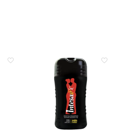
lla resa del prodotto e della sua impronta profumata.
ollo degli odori?
tutta la giornata. La durata percepita della
. Nel caso di Intesa Tattoo 24h, il profilo è fresco e
 deodorante e su una forte componente profumata. Non
lol, Alpha-Isomethyl Ionone e Citral. Verifica sempre