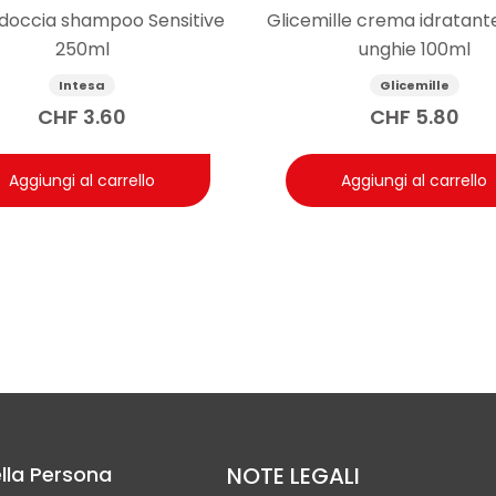
 doccia shampoo Sensitive
Glicemille crema idratante
250ml
unghie 100ml
Intesa
Glicemille
CHF
3.60
CHF
5.80
Aggiungi al carrello
Aggiungi al carrello
lla Persona
NOTE LEGALI