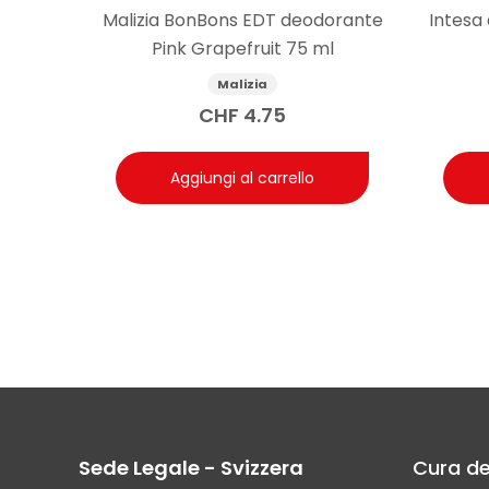
Malizia BonBons EDT deodorante
Intesa
Pink Grapefruit 75 ml
Malizia
CHF
4.75
Aggiungi al carrello
Sede Legale - Svizzera
Cura de