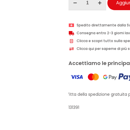
Aggiun
Unisex
deodorante
Tatto
Spedito direttamente dalla S
24h
Consegna entro 2-3 giorni lav
125ml
Clicca e scopri tutto sulla sp
quantità
Clicca qui per saperne di più su
Accettiamo le principal
Approfitta della spedizione gratuita pe
131391