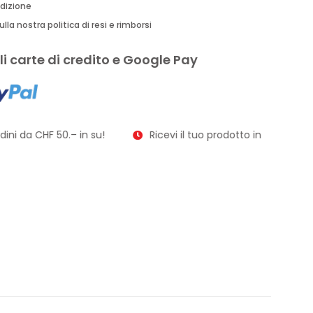
edizione
lla nostra politica di resi e rimborsi
i carte di credito e Google Pay
ni da CHF 50.– in su!
Ricevi il tuo prodotto in soli 2–3 gior