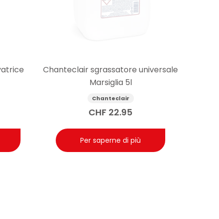
vatrice
Chanteclair sgrassatore universale
Marsiglia 5l
Chanteclair
CHF
22.95
Per saperne di più