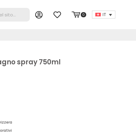
IT
0
agno spray 750ml
vizzera
orativi