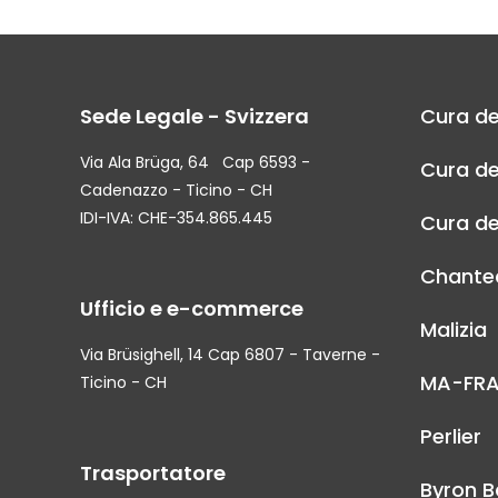
Sede Legale - Svizzera
Cura de
Via Ala Brüga, 64 Cap 6593 -
Cura de
Cadenazzo - Ticino - CH
IDI-IVA: CHE-354.865.445
Cura de
Chantec
Ufficio e e-commerce
Malizia
Via Brüsighell, 14 Cap 6807 - Taverne -
MA-FR
Ticino - CH
Perlier
Trasportatore
Byron B