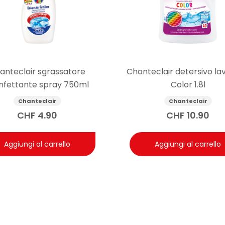
anteclair sgrassatore
Chanteclair detersivo la
infettante spray 750ml
Color 1.8l
Chanteclair
Chanteclair
CHF
4.90
CHF
10.90
Aggiungi al carrello
Aggiungi al carrello