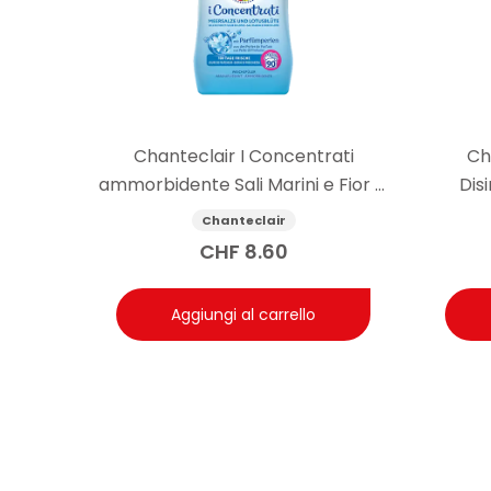
Chanteclair I Concentrati
Ch
ammorbidente Sali Marini e Fior di
Dis
Lotto 1.8l
Chanteclair
CHF
8.60
Aggiungi al carrello