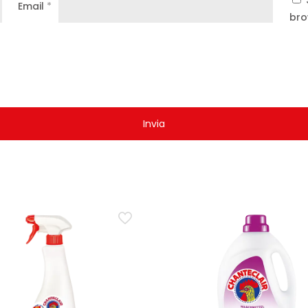
Email
*
bro