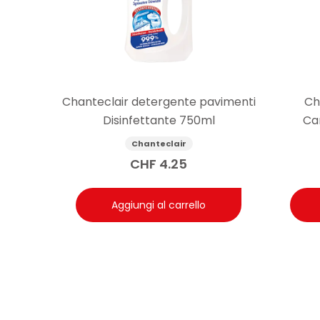
Chanteclair detergente pavimenti
Ch
Disinfettante 750ml
Ca
Chanteclair
CHF
4.25
Aggiungi al carrello