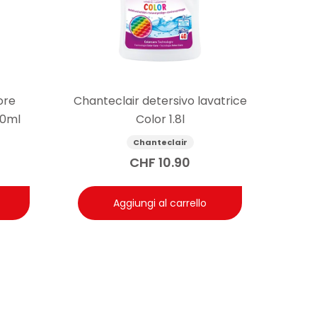
ore
Chanteclair detersivo lavatrice
50ml
Color 1.8l
Chanteclair
CHF
10.90
Aggiungi al carrello