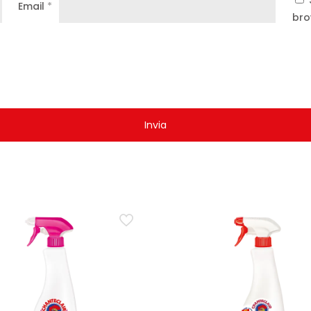
Email
*
bro