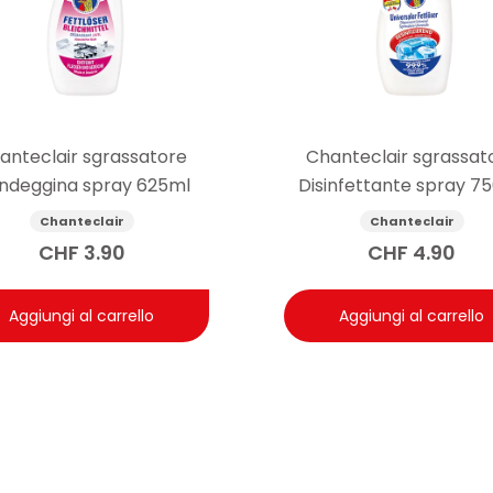
anteclair sgrassatore
Chanteclair sgrassat
ndeggina spray 625ml
Disinfettante spray 7
Chanteclair
Chanteclair
CHF
3.90
CHF
4.90
Aggiungi al carrello
Aggiungi al carrello