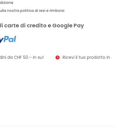
edizione
lla nostra politica di resi e rimborsi
i carte di credito e Google Pay
ni da CHF 50.– in su!
Ricevi il tuo prodotto in soli 2–3 giorn