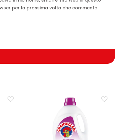
Salva il mio nome, email e sito web in questo
wser per la prossima volta che commento.