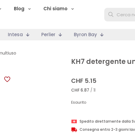
Blog
Chi siamo
Intesa
Perlier
Byron Bay
multiuso
KH7 detergente un
CHF
5.15
CHF
6.87
/ 1l
Esaurito
Spedito direttamente dalla S
Consegna entro 2-3 giorni lav