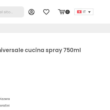
IT
0
iversale cucina spray 750ml
vizzera
orativi