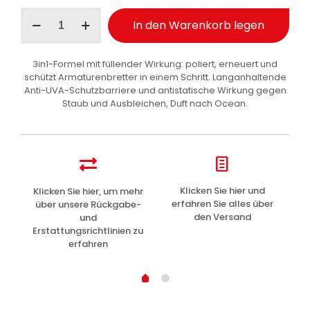
Ma-
In den Warenkorb legen
Fra
Behandlung
3in1
3in1-Formel mit füllender Wirkung: poliert, erneuert und
Armaturenbrett
schützt Armaturenbretter in einem Schritt. Langanhaltende
Glänzend
Anti-UVA-Schutzbarriere und antistatische Wirkung gegen
Auto
Staub und Ausbleichen, Duft nach Ocean.
500
ml
Menge
z
Klicken Sie hier und
Klicken Sie hier, um mehr
L
erfahren Sie alles über
über unsere Rückgabe-
den Versand
und
Erstattungsrichtlinien zu
erfahren