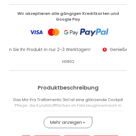
Wir akzeptieren alle gängigen Kreditkarten und
Google Pay
alten Sie Ihr Produkt in nur 2–3 Werktagen!
Genießen Sie
H0802
Produktbeschreibung
Das Ma-Fra Trattamento 3in1 ist eine glänzende Cockpit
Pflege, die Kunststoffflächen im Fahrzeuginnenraum in
einem einzigen Arbeitsschritt poliert, erneuert und schützt.
Die Formel mit füllender Wirkung dringt in die Mikroporen
Mehr anzeigen
der Kunststoffoberflächen ein, mildert sichtbar
Gebrauchsspuren und stellt das ursprüngliche
Erscheinungsbild des Armaturenbretts mit einer