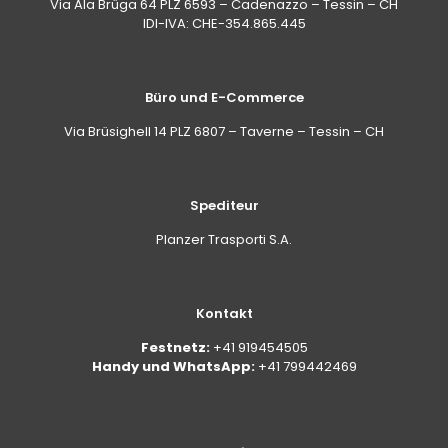
Via Ala Brüga 64 PLZ 6593 – Cadenazzo – Tessin – CH
tiefgehende Materialwiederherstellung.
IDI-IVA: CHE-354.865.445
Büro und E-Commerce
Via Brüsighell 14 PLZ 6807 – Taverne – Tessin – CH
Spediteur
Planzer Trasporti S.A.
Kontakt
Festnetz:
+41 919454505
Handy und WhatsApp:
+41 799442469