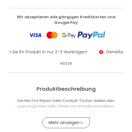
Wir akzeptieren alle gängigen Kreditkarten und
Google Pay
alten Sie Ihr Produkt in nur 2–3 Werktagen!
Genießen Sie
H0379
Produktbeschreibung
Die Ma-Fra Wipes Satin Cockpit-Tücher stellen den
ursprünglichen Satin-Effekt von Armaturenbrettern,
Kunststoffflächen, Aluminium-Details und Holzdekor im
Fahrzeuginnenraum wieder her. Die poröse Mikrofaser-
Mehr anzeigen
Wabenstruktur nimmt Schmutz und Staub auf, während die
Formel mit 30 % mehr Reinigungslösung gegenüber