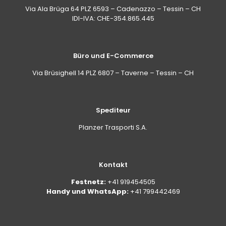
Via Ala Brüga 64 PLZ 6593 – Cadenazzo – Tessin – CH
IDI-IVA: CHE-354.865.445
Büro und E-Commerce
Via Brüsighell 14 PLZ 6807 – Taverne – Tessin – CH
Spediteur
Planzer Trasporti S.A.
Kontakt
Festnetz:
+41 919454505
Handy und WhatsApp:
+41 799442469