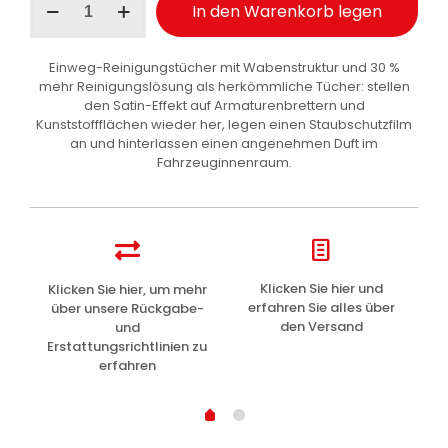
In den Warenkorb legen
Fra
Wipes
Satin
Einweg-Reinigungstücher mit Wabenstruktur und 30 %
Armaturenbrett-
mehr Reinigungslösung als herkömmliche Tücher: stellen
Tücher
den Satin-Effekt auf Armaturenbrettern und
Auto
Kunststoffflächen wieder her, legen einen Staubschutzfilm
1
an und hinterlassen einen angenehmen Duft im
Stk
Fahrzeuginnenraum.
Menge
z
Klicken Sie hier und
Klicken Sie hier, um mehr
L
erfahren Sie alles über
über unsere Rückgabe-
den Versand
und
Erstattungsrichtlinien zu
erfahren