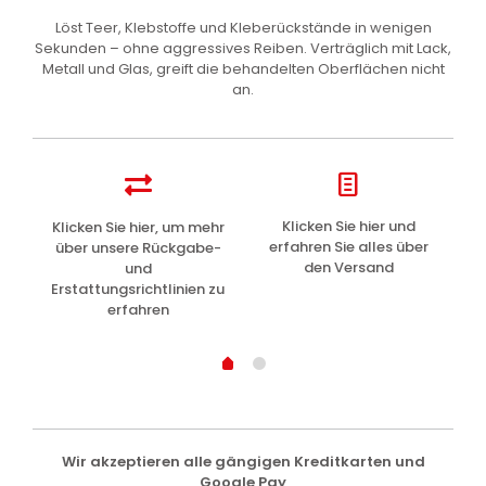
Löst Teer, Klebstoffe und Kleberückstände in wenigen
Sekunden – ohne aggressives Reiben. Verträglich mit Lack,
Metall und Glas, greift die behandelten Oberflächen nicht
an.
z
Klicken Sie hier und
Klicken Sie hier, um mehr
L
erfahren Sie alles über
über unsere Rückgabe-
den Versand
und
Erstattungsrichtlinien zu
erfahren
Wir akzeptieren alle gängigen Kreditkarten und
Google Pay