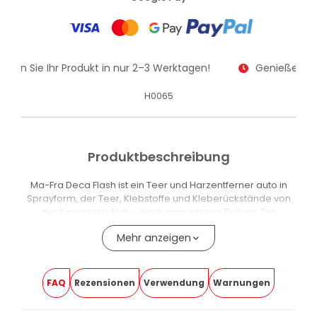
alten Sie Ihr Produkt in nur 2–3 Werktagen!
Genießen Sie
H0065
Produktbeschreibung
Ma-Fra Deca Flash ist ein Teer und Harzentferner auto in
Sprayform, der Teer, Klebstoffe und Kleberückstände von
der Karosserie löst – ohne aggressives Reiben. Die
lokalisierte Sprühapplikation trifft gezielt die betroffenen
Mehr anzeigen
Stellen und eignet sich als Vorwaschbehandlung vor dem
regulären Waschen.
Die Wirkung setzt ab dem ersten Einsatz sofort ein: Die
FAQ
Rezensionen
Verwendung
Warnungen
Rückstände lösen sich in wenigen Sekunden auf, ohne
Schlieren oder Mattigkeit auf den behandelten Flächen zu
hinterlassen. Bei sehr alten oder mehrschichtigen