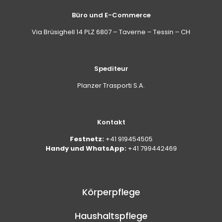
Büro und E-Commerce
Via Brüsighell 14 PLZ 6807 – Taverne – Tessin – CH
Spediteur
Planzer Trasporti S.A.
Kontakt
Festnetz:
+41 919454505
Handy und WhatsApp:
+41 799442469
Körperpflege
Haushaltspflege