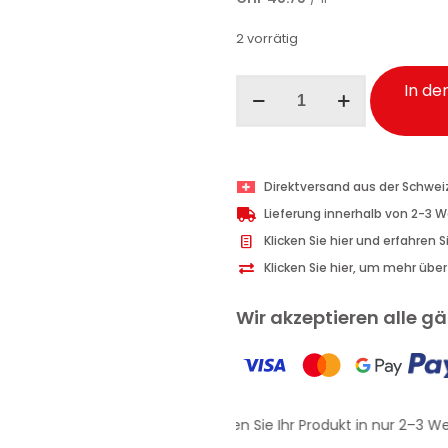
2 vorrätig
Ma-
In de
Fra
Sviting
Rapid
Spray
Direktversand aus der Schwei
Schrauben-
Lieferung innerhalb von 2-3 
und
Klicken Sie hier und erfahren 
Bolzenlöser
Klicken Sie hier, um mehr übe
200
ml
Wir akzeptieren alle 
Menge
Erhalten Sie Ihr Produkt in nur 2–3 We