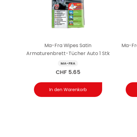
Antwort: Sviting Rapid Spray ist zum Lösen von Schra
eisenhaltige Verunreinigungen entfernt. Bei leichte
Ma-Fra Wipes Satin
Ma-Fra
Armaturenbrett-Tücher Auto 1 Stk
MA-FRA
CHF
5.65
In den Warenkorb