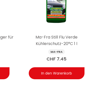
rbindungen geeignet, indem es Rost auflöst und
er Oxidation kann eine Wiederholung notwendig sein.
ger für
Ma-Fra Still Flu Verde
Kühlerschutz-20°C 1 l
MA-FRA
CHF
7.45
In den Warenkorb