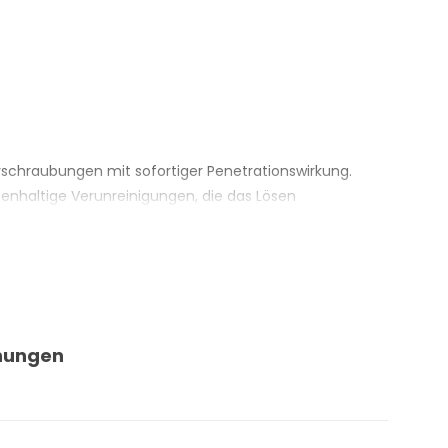
erschraubungen mit sofortiger Penetrationswirkung.
senhaltige Verunreinigungen, die das Lösen
her — das Risiko, Schraubenköpfe zu beschädigen, wird
en Teilen — greift diese nicht an. Geeignet für die
 Anwendung.
nungen