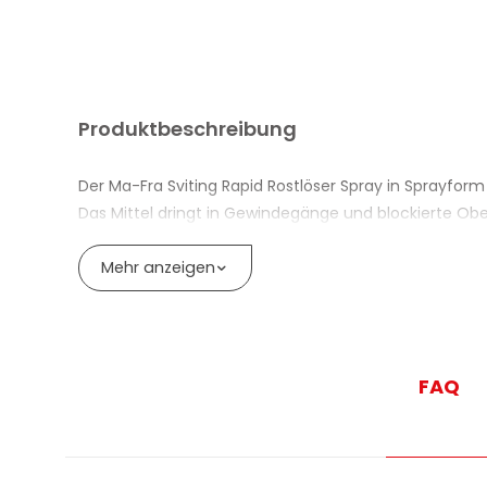
Produktbeschreibung
Der Ma-Fra Sviting Rapid Rostlöser Spray in Sprayform
Das Mittel dringt in Gewindegänge und blockierte Obe
verhindern. Der sofort wirkende Schmierfilm reduziert
dadurch verringert.
Mehr anzeigen
Die Formel schützt Metalloberflächen nach der Anwend
Wartung in Werkstatt, Garage und für den Hobbybere
VORTEILE DES ROSTLÖSER SPRAYS MA-
FAQ
Rostlöser Spray mit sofortiger Penetrationswirku
Löst Oxidrückstände und eisenhaltige Verunreinigun