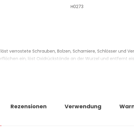
H0273
 löst verrostete Schrauben, Bolzen, Scharniere, Schlösser und V
rflächen ein, löst Oxidrückstände an der Wurzel und entfernt ei
 die Reibung und stellt die Leichtgängigkeit der Bauteile wieder 
ung vor weiterer Korrosion. Verträglich mit Gummi- und lackiert
ich. Bei besonders hartnäckigem Rost genügt eine wiederholte
FRA SVITING RAPID
Rezensionen
Verwendung
War
ng in verrosteten Gewindegängen
gen, stellt die Leichtgängigkeit der Bauteile wieder her