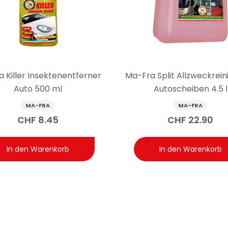
uben, Muttern, Bolzen, Schlössern, Scharnieren und oxidierten Ve
m Festsitzen kann eine einzige Anwendung ausreichen; bei stärker
 Killer Insektenentferner
Ma-Fra Split Allzweckreini
Auto 500 ml
Autoscheiben 4.5 l
MA-FRA
MA-FRA
CHF
8.45
CHF
22.90
In den Warenkorb
In den Warenkorb