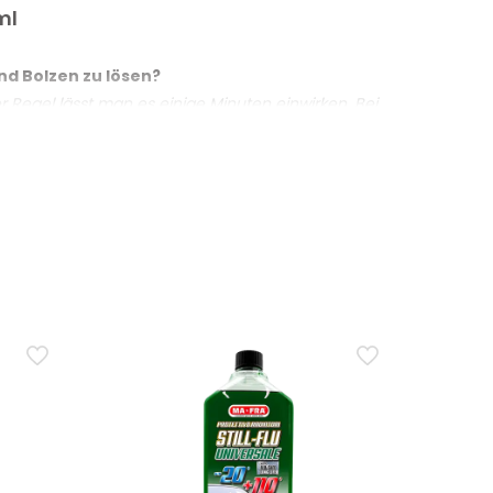
ml
nd Bolzen zu lösen?
er Regel lässt man es einige Minuten einwirken. Bei
ert und die Reibung verringert. Für langfristige
enn grössere Präzision erforderlich ist oder der
t einem Pinsel aufzutragen?
n allgemeinen Gebrauch, während der Pinsel hilft,
nd Scharniere, die sich schwer bewegen lassen?