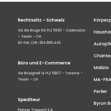
Rechtssitz – Schweiz
Körperp
Via Ala Brüga 64 PLZ 6593 – Cadenazzo
Haushal
– Tessin – CH
IDI-IVA: CHE-354.865.445
Autopf
Chantec
Büro und E-Commerce
Malizia
Via Brüsighell 14 PLZ 6807 – Taverne –
MA-FR
Tessin – CH
Perlier
Spediteur
Byron B
Planzer Trasporti S.A.