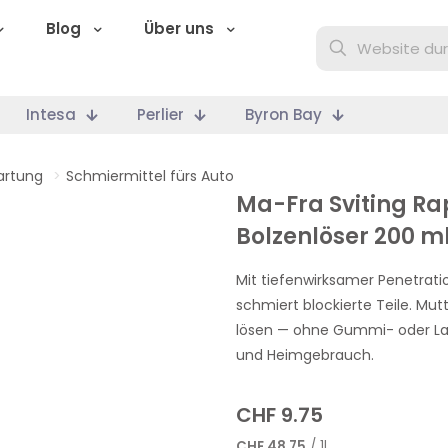
Blog
Über uns
Intesa
Perlier
Byron Bay
artung
>
Schmiermittel fürs Auto
Ma-Fra Sviting R
Bolzenlöser 200 m
Mit tiefenwirksamer Penetrati
schmiert blockierte Teile. Mut
lösen — ohne Gummi- oder Lac
und Heimgebrauch.
CHF
9.75
CHF
48.75
/ 1l