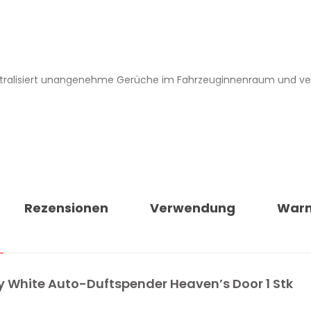
utralisiert unangenehme Gerüche im Fahrzeuginnenraum und verb
hrzeuginnenraum ein.
Wohnmobile und Nutzfahrzeuge.
ion.
 HEAVEN’S DOOR MA-FRA HIPPY
Rezensionen
Verwendung
War
ginnenraum wirksam
den Fahrzeuginnenraum
y White Auto-Duftspender Heaven’s Door 1 Stk
ge