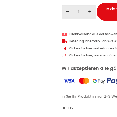
Ma-
In de
Fra
Hippy
White
Auto-
Direktversand aus der Schwei
Duftspender
Lieferung innerhalb von 2-3 
Heaven's
Klicken Sie hier und erfahren 
Door
Klicken Sie hier, um mehr übe
1
Stk
Wir akzeptieren alle 
Menge
Erhalten Sie Ihr Produkt in nur 2–3 We
H0385