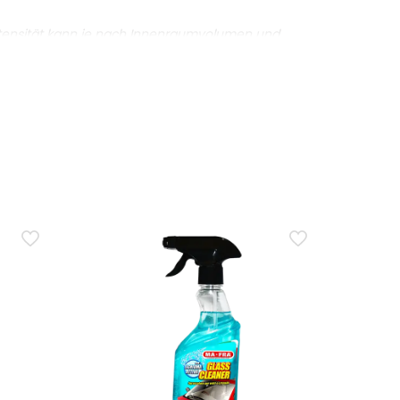
ntensität kann je nach Innenraumvolumen und
er hält er kürzer an?
ensiver wahrgenommen werden, und die Haltbarkeit
ie nur?
üche wirksam zu neutralisieren. Bei hartnäckigen
ominant wirken?
dlichkeit, dem Innenraumvolumen und der Temperatur
 für Wasserorganismen mit langfristiger Wirkung ist
 aufsuchen (P332+P313).