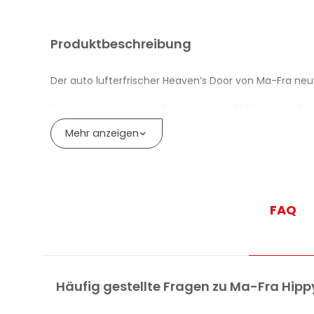
Produktbeschreibung
Der auto lufterfrischer Heaven’s Door von Ma-Fra ne
Das kompakte Format fügt sich unauffällig in den Fa
Mehr anzeigen
Ma-Fra Hippy Heaven’s Door ist geeignet für Autos, 
Die Montage ist schnell und ohne aufwendige Installat
VORTEILE DES AUTO LUFTERFRISCHERS
FAQ
Neutralisiert unangenehme Gerüche im Fahrzeu
Verbreitet einen sanften, süsslichen Duft
Kompaktes und farbiges Design, geeignet für je
Häufig gestellte Fragen zu Ma-Fra Hipp
Geeignet für Autos, Wohnmobile und Nutzfahrzeu