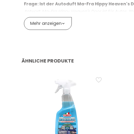
Schnelle Montage ohne aufwendige Installation
Frage: Ist der Autoduft Ma-Fra Hippy Heaven's
Antwort: Ma-Fra Hippy Heaven's Door ist für Autos
Belüftung variieren – in grösseren Räumen kann der 
Mehr anzeigen
Frage: Wird der Duft eines Autodufts wie Ma-Fra
Antwort: Bei hohen Temperaturen oder in einem der 
kann im Vergleich zur Verwendung unter kühleren Be
Frage: Beseitigt ein Autoduft wie Ma-Fra Hipp
ÄHNLICHE PRODUKTE
Antwort: Ma-Fra Hippy Heaven's Door ist darauf aus
Gerüchen ist es dennoch wichtig, die Ursache zu besei
Frage: Kann die als süss und zart beschrieben
Antwort: Die Duftnote Heaven's Door ist süss und z
ab. In kompakten Räumen oder bei Wärme kann sie in
Frage: Was bedeuten die Hinweise H317 und H41
Antwort: Die Hinweise bedeuten, dass das Produkt ein
(H412). Hautkontakt vermeiden und den Inhalt nicht i