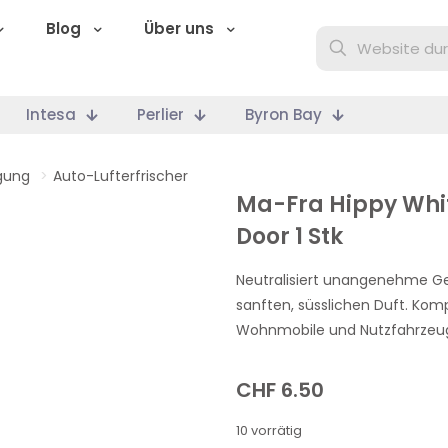
Blog
Über uns
Intesa
Perlier
Byron Bay
gung
>
Auto-Lufterfrischer
Ma-Fra Hippy Whi
Door 1 Stk
Neutralisiert unangenehme G
sanften, süsslichen Duft. Kom
Wohnmobile und Nutzfahrzeu
CHF
6.50
10 vorrätig