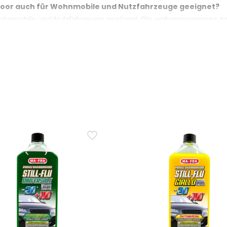
 Door auch für Wohnmobile und Nutzfahrzeuge geeignet?
, Wohnmobile und Nutzfahrzeuge geeignet. Die wahrgenommene I
Duft dezenter wirken als in einem kompakten Auto.
 Hippy Heaven's Door bei sommerlicher Hitze intensiver od
Sonne ausgesetzten Fahrzeug kann der Duft eines Autodufts int
dingungen variieren.
y Heaven's Door unangenehme Gerüche oder überdeckt er s
gelegt, den Fahrzeuginnenraum zu beduften und unangenehme Ger
tigen, um ein dauerhaftes Ergebnis zu erzielen.
e Duftnote Heaven's Door in einem kleinen Innenraum zu d
art, die Wahrnehmung hängt jedoch von der persönlichen Empfin
tensiver erscheinen.
2 auf dem Autoduft Ma-Fra Hippy Heaven's Door?
e allergische Hautreaktion hervorrufen kann (H317) und schädlich
n die Umwelt gelangen lassen (P273); bei Hautreizung einen Arzt