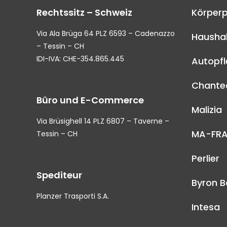
Rechtssitz – Schweiz
Körperp
Via Ala Brüga 64 PLZ 6593 – Cadenazzo
Haushal
– Tessin – CH
IDI-IVA: CHE-354.865.445
Autopf
Chantec
Büro und E-Commerce
Malizia
Via Brüsighell 14 PLZ 6807 – Taverne –
MA-FR
Tessin – CH
Perlier
Spediteur
Byron B
Planzer Trasporti S.A.
Intesa