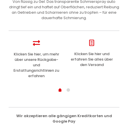
Von flüssig zu Gel: Das transparente Schmierspray auto
dringt tief ein und haftet auf Oberflächen, reduziert Reibung
an Getrieben und Scharnieren ohne zu tropfen – für eine
dauerhafte Schmierung.
z
Klicken Sie hier und
Klicken Sie hier, um mehr
L
erfahren Sie alles über
über unsere Rückgabe-
den Versand
und
Erstattungsrichtlinien zu
erfahren
Wir akzeptieren alle gängigen Kreditkarten und
Google Pay