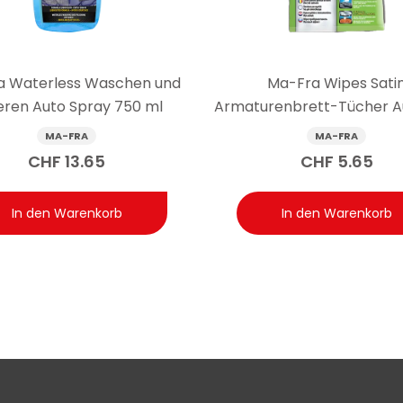
hlt es sich, sie mit einem Staubsauger zu kombinieren, um ein vo
a Waterless Waschen und
Ma-Fra Wipes Sati
ieren Auto Spray 750 ml
Armaturenbrett-Tücher Au
MA-FRA
MA-FRA
CHF
13.65
CHF
5.65
In den Warenkorb
In den Warenkorb