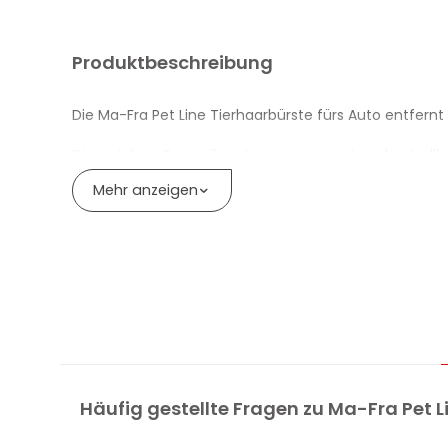
Produktbeschreibung
Die Ma-Fra Pet Line Tierhaarbürste fürs Auto entfer
Die weichen Gummiborsten erzeugen einen kontrolliert
empfindlichen Stoffen.
Mehr anzeigen
Die mechanische Wirkung fasst die Haare zu kompakt
Geeignet für Stoffsitze, Kissen und Teppichböden. 
Für ein vollständigeres Ergebnis empfiehlt der H
VORTEILE DER TIERHAARBÜRSTE AUTO M
Tierhaarbürste fürs Auto mit Gummiborsten und k
Häufig gestellte Fragen zu Ma-Fra Pet 
Löst Haare aus den Textilfasern, ohne zu kratzen 