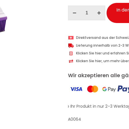
Ma-
In de
Fra
Pet
Line
Haarbürste
Direktversand aus der Schwei
aus
Lieferung innerhalb von 2-3 
Gummi
Klicken Sie hier und erfahren 
für
Klicken Sie hier, um mehr übe
Auto
1
Wir akzeptieren alle 
Stk
Menge
Erhalten Sie Ihr Produkt in nur 2–3 Werktag
A0064