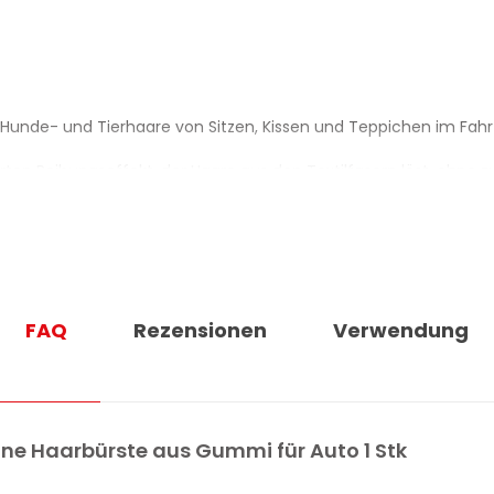
nt Hunde- und Tierhaare von Sitzen, Kissen und Teppichen im Fa
en Reibungseffekt, der Haare aus den Textilfasern löst, ohne z
en Büscheln zusammen, die sich in wenigen Zügen leicht entfer
Lineare Bewegungen erfassen Haare gleichmässig und flächendec
FAQ
Rezensionen
Verwendung
ersteller, die Bürste in Kombination mit einem Staubsauge
A-FRA PET LINE
ontrolliertem Reibungseffekt
Line Haarbürste aus Gummi für Auto 1 Stk
oder Fäden zu ziehen