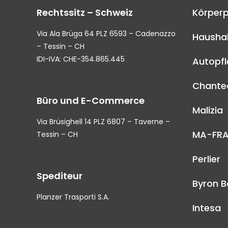
Rechtssitz – Schweiz
Körperp
Via Ala Brüga 64 PLZ 6593 – Cadenazzo
Haushal
– Tessin – CH
IDI-IVA: CHE-354.865.445
Autopf
Chantec
Büro und E-Commerce
Malizia
Via Brüsighell 14 PLZ 6807 – Taverne –
MA-FR
Tessin – CH
Perlier
Spediteur
Byron B
Planzer Trasporti S.A.
Intesa