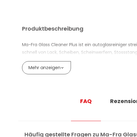
Produktbeschreibung
Ma-Fra Glass Cleaner Plus ist ein autoglasreiniger st
schnell von Lack, Scheiben, Scheinwerfern, Stossstang
Rückstände in wenigen Sekunden – mit einer Einwirkze
Mehr anzeigen
Nach der Anwendung ist ein Abspülen mit Wasser zwin
Bürste nacharbeiten, um das Risiko von Mikrokratzern
Kompatibel mit modernen Fahrzeugen und Oldtimern, 
Nicht als gefährlich gemäss CLP-Verordnung eingestu
FAQ
Rezensio
Vorteile des Autoglasreinigers streifenfrei Ma-F
VORTEILE
Häufig gestellte Fragen zu Ma-Fra Glas