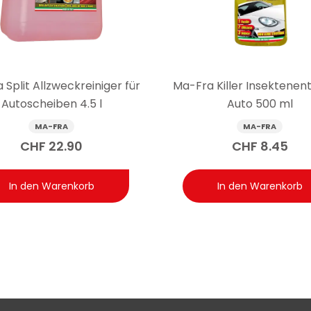
s und in der Nähe von Displays – ist es besser, den Glasr
ays und empfindlichen Oberflächen ist es vorzuziehen, Ma-Fra Gl
erschmutzung, kann das Produkt direkt auf die Scheibe gesprüht 
 Split Allzweckreiniger für
Ma-Fra Killer Insektenen
Autoscheiben 4.5 l
Auto 500 ml
Wohnmobil- oder Bootsscheiben verwendet werden, ohne sic
 die regelmässige Reinigung von Fensterscheiben, Windschutzsc
MA-FRA
MA-FRA
ge Transparenz ohne Streifen saubere Mikrofaser verwenden und
CHF
22.90
CHF
8.45
In den Warenkorb
In den Warenkorb