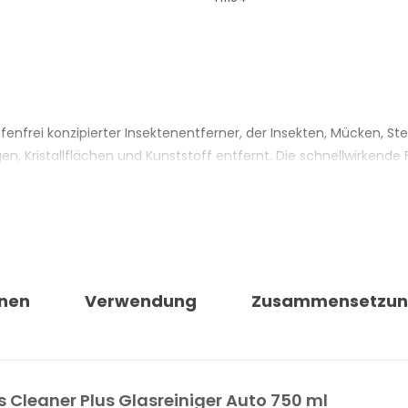
reifenfrei konzipierter Insektenentferner, der Insekten, Mücken
en, Kristallflächen und Kunststoff entfernt. Die schnellwirkende
it von etwa 1 Minute.
gend erforderlich: Das Spülwasser entfernt die gelösten Rück
 zu vermeiden. Geeignet auch für Mattlack, auf kalten Oberfläc
Motorrädern, Scootern, Campingfahrzeugen und Freizeitfahrzeug
ft.
nen
Verwendung
Zusammensetzu
ra Glass Cleaner Plus
s Cleaner Plus Glasreiniger Auto 750 ml