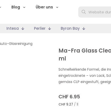
Blog
Über uns
Intesa
Perlier
Byron Bay
Auto-Glasreinigung
Ma-Fra Glass Clea
ml
Schnellwirkende Formel, die 
eingetrocknete – von Lack, Sch
gemäss CLP eingestuft, geeign
CHF
6.95
CHF
9.27
/ 1l