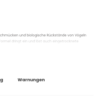
, Stechmücken und biologische Rückstände von Vögeln
 Formel dringt ein und löst auch eingetrocknete
stände. Nach dem Aufsprühen nicht mit Tuch oder
hen und ausserhalb direkter Sonneneinstrahlung.
en. Für empfindliche Motorradteile 1:1 verdünnen.
ng
Warnungen