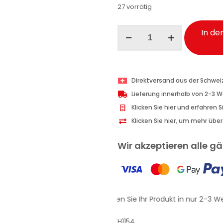
27 vorrätig
Ma-
In de
Fra
Glass
Cleaner
Plus
Direktversand aus der Schwei
Glasreiniger
Lieferung innerhalb von 2-3 
Auto
Klicken Sie hier und erfahren 
750
Klicken Sie hier, um mehr übe
ml
Menge
Wir akzeptieren alle 
Erhalten Sie Ihr Produkt in nur 2–3 We
H1154