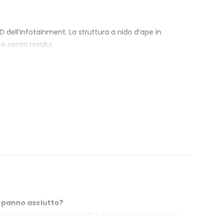
D dell’infotainment. La struttura a nido d’ape in
e senza residui.
i vetri. Rilasciano un gradevole profumo di pulito e
a freschezza e prolungare l’efficacia del
n panno asciutto?
za su parabrezza e cristalli è consigliato completare