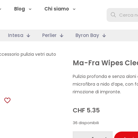
Blog
Chi siamo
Intesa
Perlier
Byron Bay
ccessorio pulizia vetri auto
Ma-Fra Wipes Clean
Pulizia profonda e senza aloni d
microfibra a nido d’ape, con 
rimozione di impronte.
CHF
5.35
36 disponibili
Ma-