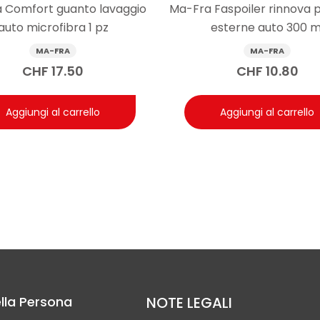
 Comfort guanto lavaggio
Ma-Fra Faspoiler rinnova p
auto microfibra 1 pz
esterne auto 300 m
MA-FRA
MA-FRA
CHF
17.50
CHF
10.80
Aggiungi al carrello
Aggiungi al carrello
lla Persona
NOTE LEGALI