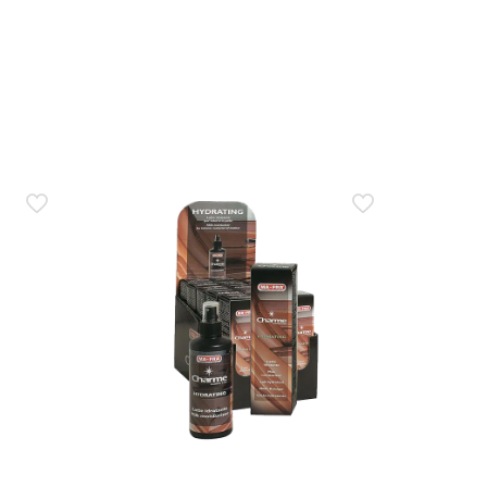
iare segni?
 rimuovere polvere e impronte senza lasciare segni
rgente spray con panno?
polvere, aloni leggeri o impronte. Per sporco più
onte e patina leggera?
re una buona nitidezza del parabrezza dall’interno. Non
 farle seccare?
dopo ogni utilizzo e conservata ben sigillata, così