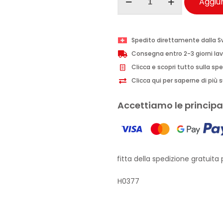
Aggiun
Fra
Wipes
Clean
Spedito direttamente dalla S
salviette
Consegna entro 2-3 giorni lav
vetri
Clicca e scopri tutto sulla sp
auto
Clicca qui per saperne di più su
1
pz
Accettiamo le principal
quantità
Approfitta della spedizione gratuita pe
H0377