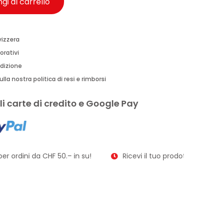
gi al carrello
vizzera
orativi
edizione
lla nostra politica di resi e rimborsi
i carte di credito e Google Pay
r ordini da CHF 50.– in su!
Ricevi il tuo prodotto in soli 2