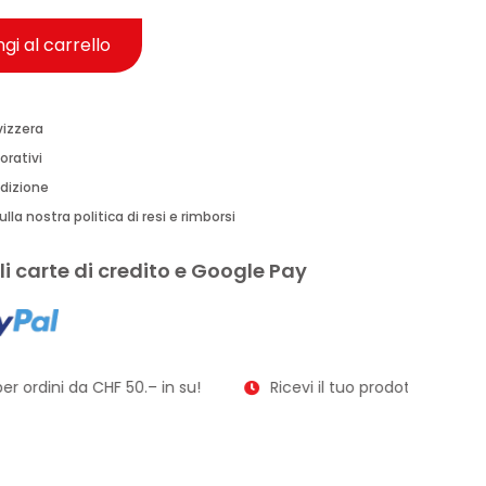
gi al carrello
vizzera
orativi
edizione
lla nostra politica di resi e rimborsi
i carte di credito e Google Pay
r ordini da CHF 50.– in su!
Ricevi il tuo prodotto in soli 2–