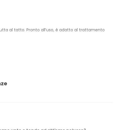
tta al tatto. Pronto all’uso, è adatto al trattamento
l pneumatico elastico e a prevenire l’invecchiamento
o di gomma.
agli agenti esterni per periodi prolungati. La
nze