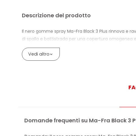
Descrizione del prodotto
Il nero gomme spray Ma-Fra Black 3 Plus rinnova e ravv
di spalla e battistrada per una copertura omogenea 
La formula offre protezione anti-screpolature contro
Vedi altro
visibile della gomma. Non unge, non appiccica e non a
Indicato per la manutenzione ordinaria e prima del ri
profumazione è gradevole e non persistente. Non clas
F
BENEFICI DI MA-FRA NERO GOMME SPR
Nero gomme spray rinnovante e ravvivante, effetto
Protezione anti-screpolature da raggi UV e agent
Domande frequenti su Ma-Fra Black 3 
Non unge, non appiccica, non attira polvere