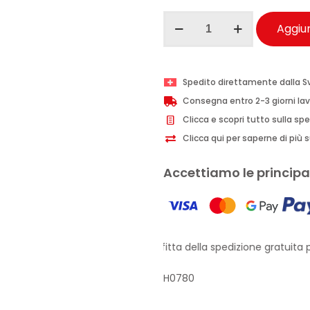
Ma-
Aggiun
Fra
Black
3
Spedito direttamente dalla S
Plus
Consegna entro 2-3 giorni lav
nero
Clicca e scopri tutto sulla sp
gomme
Clicca qui per saperne di più su
rinnovante
spray
Accettiamo le principal
500ml
quantità
Approfitta della spedizione gratuita pe
H0780