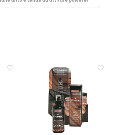
mane unto e tende ad attirare polvere?
 l’asciugatura. Non unge e non appiccica, quindi
ppure anche sul battistrada?
pruzzato sia sulla spalla sia sul battistrada. Per
iugatura completa prima di metterti alla guida.
ve solo a ravvivare il colore?
ontro raggi UV e agenti chimico-atmosferici. Questo
 le gomme in buono stato?
l pneumatico. Applicato prima di riporre le gomme,
do di fermo.
o moto?
allo stato del fianco, alla porosità della superficie e