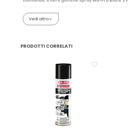
Applicabile su spalla e battistrada, compatibile 
Domanda: Il nero gomme spray Ma-Fra Black 3 Pl
Risposta: Ma-Fra Black 3 Plus è formulato per lasciar
Indicato per la manutenzione ordinaria e il ricover
tende a non attirare polvere; l’effetto visivo può risul
Vedi altro
Domanda: Dove va applicato un nero gomme come
Risposta: Secondo le indicazioni del produttore, Ma-Fr
un’applicazione corretta, nebulizza da circa 20 cm e
PRODOTTI CORRELATI
Domanda: Il nero gomme spray protegge davvero 
Risposta: Un nero gomme come Ma-Fra Black 3 Plus uni
aiuta a mantenere la gomma elastica e a limitare la
Domanda: È utile applicare il nero gomme prim
Risposta: Per il rimessaggio stagionale, Ma-Fra Black 
rinnova l’aspetto, offre protezione anti-screpolature
Domanda: Questo nero gomme è adatto a qualsia
Risposta: Ma-Fra Black 3 Plus è indicato per qualsiasi 
alla quantità applicata; per un risultato uniforme, dis