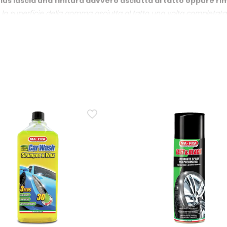
con qualsiasi gomma
us lascia una finitura davvero asciutta al tatto oppure ri
e la superficie della gomma asciutta al tatto una volta completata
o stagionale
tare “bagnato”, ma la superficie resta asciutta.
 Ma-Fra Black 3 Plus: solo sulla spalla del pneumatico o
a Black 3 Plus è sicuro su qualsiasi genere di gomma e può essere s
 stendi con una spugna o foam pad in modo uniforme; attendi l’asc
il pneumatico da raggi UV, secchezza e screpolature o ser
sce effetto estetico rinnovante a una protezione superficiale c
 comparsa di screpolature nel tempo.
a del rimessaggio o del cambio di stagione per mantenere
3 Plus è indicato perché aiuta a preservare l’integrità esterna de
 e contribuisce a mantenerle morbide ed elastiche durante il perio
si tipo di gomma, per esempio pneumatici di auto, SUV 
genere di gomma dei pneumatici. La resa visiva può variare in base 
tribuisci il prodotto con una spugna.