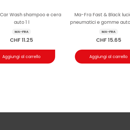
 Car Wash shampoo e cera
Ma-Fra Fast & Black luc
auto 1 l
pneumatici e gomme auto
MA-FRA
MA-FRA
CHF
11.25
CHF
15.65
Aggiungi al carrello
Aggiungi al carrello