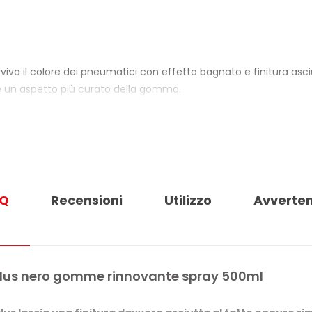
iva il colore dei pneumatici con effetto bagnato e finitura asciu
e un aspetto più curato della gomma.
 raggi UV e agenti chimico-atmosferici, aiutando a mantenere i
ttira polvere dopo l’asciugatura. Compatibile con qualsiasi tip
covero stagionale dei pneumatici, quando la gomma è più esposta 
sificato pericoloso secondo il regolamento CLP.
AQ
Recensioni
Utilizzo
Avverte
AY
 bagnato e finitura asciutta al tatto
i chimico-atmosferici
Plus nero gomme rinnovante spray 500ml