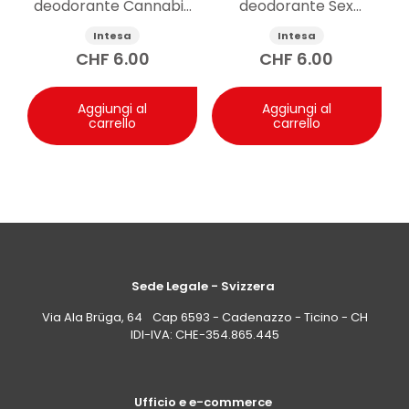
deodorante Cannabis
deodorante Sex
125ml
Attraction 125ml
Intesa
Intesa
CHF
6.00
CHF
6.00
Aggiungi al
Aggiungi al
carrello
carrello
Sede Legale - Svizzera
Via Ala Brüga, 64 Cap 6593 - Cadenazzo - Ticino - CH
IDI-IVA: CHE-354.865.445
Ufficio e e-commerce