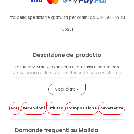
rofitta della spedizione gratuita per ordini da CHF 50.– in su!
106251
Descrizione del prodotto
La lacca Malizia Giovani tenuta forte fissa i capelli con
presa decisa e duratura, mantenendo l’acconciatura in
ordine senza appesantire i capelli. La formula contiene
provitamina B5, che aiuta a mantenere i capelli disciplinati,
Vedi altro
morbidi e luminosi.
La lacca aiuta anche a proteggere i capelli dall’umidità,
mantenendo il look intatto durante la giornata. La rimozione
FAQ
Recensioni
Utilizzo
Composizione
Avvertenze
è semplice: basta un colpo di spazzola.
Il formato da 75 ml è pratico da portare con sé per ritocchi
fuori casa.
Domande frequenti su Malizia