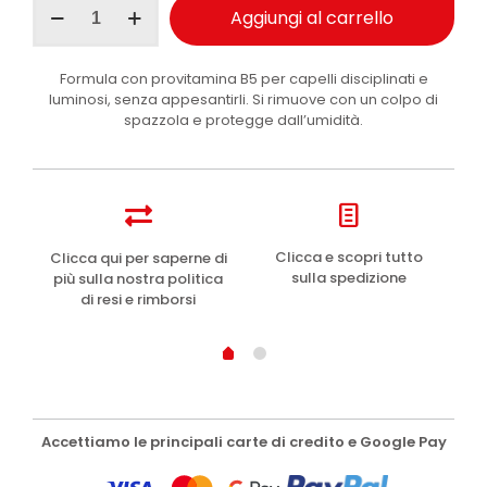
Aggiungi al carrello
Giovani
lacca
capelli
Formula con provitamina B5 per capelli disciplinati e
tenuta
luminosi, senza appesantirli. Si rimuove con un colpo di
forte
spazzola e protegge dall’umidità.
75
ml
quantità
e
Clicca e scopri tutto
Clicca qui per saperne di
sulla spedizione
più sulla nostra politica
di resi e rimborsi
Accettiamo le principali carte di credito e Google Pay