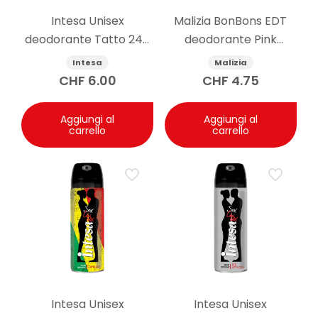
Intesa Unisex
Malizia BonBons EDT
deodorante Tatto 24h
deodorante Pink
125ml
Grapefruit 75 ml
Intesa
Malizia
CHF
6.00
CHF
4.75
Aggiungi al
Aggiungi al
carrello
carrello
Intesa Unisex
Intesa Unisex