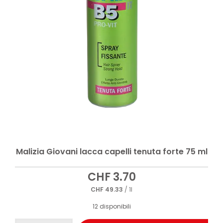
Malizia Giovani lacca capelli tenuta forte 75 ml
CHF
3.70
CHF
49.33
/ 1l
12 disponibili
Malizia