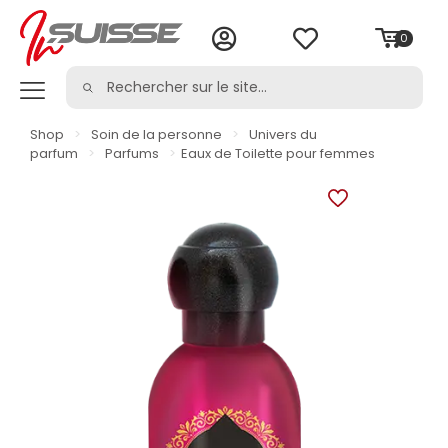
0
Shop
>
Soin de la personne
>
Univers du
parfum
>
Parfums
>
Eaux de Toilette pour femmes