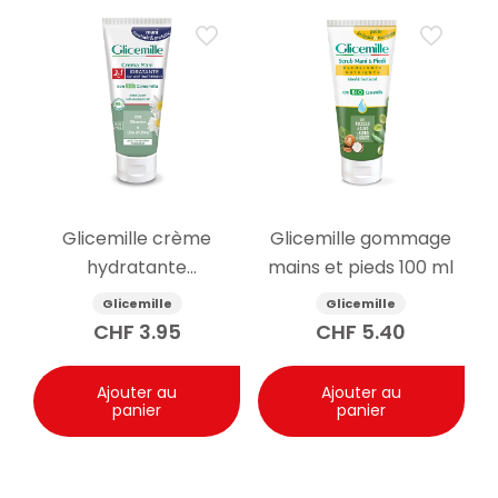
Glicemille crème
Glicemille gommage
hydratante
mains et pieds 100 ml
antibactérienne pour
Glicemille
Glicemille
les mains 100ml
CHF
3.95
CHF
5.40
Ajouter au
Ajouter au
panier
panier