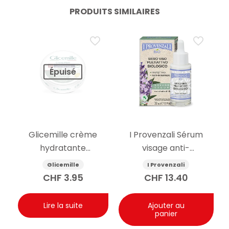
PRODUITS SIMILAIRES
Épuisé
Glicemille crème
I Provenzali Sérum
hydratante
visage anti-
antibactérienne pour
imperfection à la
Glicemille
I Provenzali
les mains avec
lavande biologique
CHF
3.95
CHF
13.40
prébiotique 100 ml
30ml
Lire la suite
Ajouter au
panier