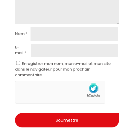
Parfait pour la femme romantique et moderne.
Bouteille élégante et raffinée.
La qualité Malizia, symbole de la féminité et du style
italiens.
Nom
*
E-
mail
*
Enregistrer mon nom, mon e-mail et mon site
dans le navigateur pour mon prochain
commentaire.