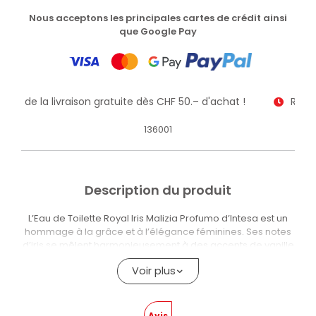
Nous acceptons les principales cartes de crédit ainsi
que Google Pay
itez de la livraison gratuite dès CHF 50.– d'achat !
Recev
136001
Description du produit
L’Eau de Toilette Royal Iris Malizia Profumo d’Intesa est un
hommage à la grâce et à l’élégance féminines. Ses notes
d’iris se mêlent harmonieusement à des accents de vanille
et de musc blanc, créant une fragrance florale
Voir plus
sophistiquée et séduisante. De plus, sa formule hautement
concentrée garantit un parfum de longue durée, laissant
sur la peau une senteur raffinée et persistante.
Avis