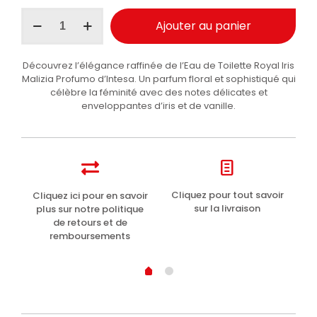
quantité
Ajouter au panier
de
Malizia
Profumo
Découvrez l’élégance raffinée de l’Eau de Toilette Royal Iris
d'Intesa
Malizia Profumo d’Intesa. Un parfum floral et sophistiqué qui
Eau
célèbre la féminité avec des notes délicates et
de
enveloppantes d’iris et de vanille.
Toilette
Royal
Iris
100ml
t
Cliquez pour tout savoir
Cliquez ici pour en savoir
Li
sur la livraison
plus sur notre politique
de retours et de
remboursements