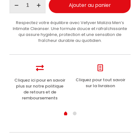
Ajouter au panier
de
Malizia
Uomo
Respectez votre équilibre avec Vetyver Malizia Men’s
nettoyant
Intimate Cleanser. Une formule douce et rafraîchissante
intime
qui assure hygiène, protection et une sensation de
Vetyver
fraîcheur durable au quotidien.
200ml
t
Cliquez pour tout savoir
Cliquez ici pour en savoir
Li
sur la livraison
plus sur notre politique
de retours et de
remboursements