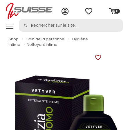
0
Shop
>
Soin de la personne
>
Hygiène
intime
>
Nettoyant intime