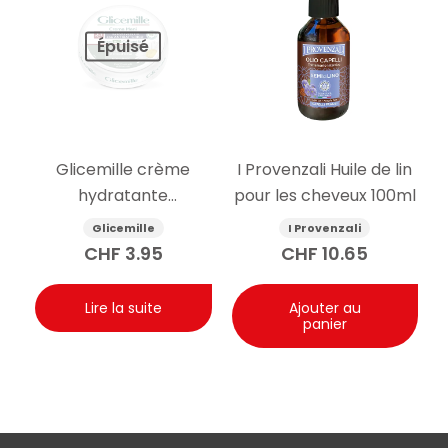
Épuisé
Glicemille crème
I Provenzali Huile de lin
hydratante
pour les cheveux 100ml
antibactérienne pour
Glicemille
I Provenzali
les mains avec
CHF
3.95
CHF
10.65
prébiotique 100 ml
Lire la suite
Ajouter au
panier