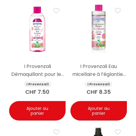
I Provenzali
I Provenzali Eau
Démaquillant pour les
micellaire à l’églantier
yeux à l’églantier bio
bio 400ml
I Provenzali
I Provenzali
150ml
CHF
7.50
CHF
8.35
Ajouter au
Ajouter au
panier
panier