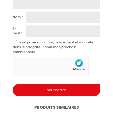
Idéal pour l’hygiène intime quotidienne.
Testé dermatologiquement.
Sans parabènes ni alcool agressif.
Nom
*
Convient également aux peaux sensibles.
E-
Maintient l’équilibre naturel de la peau.
mail
*
Qualité Malizia Uomo, synonyme de soin et de bien-
Enregistrer mon nom, mon e-mail et mon site
être pour l’homme.
dans le navigateur pour mon prochain
commentaire.
PRODUITS SIMILAIRES