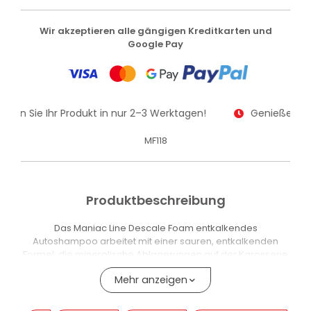
Wir akzeptieren alle gängigen Kreditkarten und
Google Pay
alten Sie Ihr Produkt in nur 2–3 Werktagen!
Genießen Sie
MF118
Produktbeschreibung
Das Maniac Line Descale Foam entkalkendes
Autoshampoo arbeitet mit einer sauren, entkalkenden
Formel, die mineralische Ablagerungen auf der Karosserie
auflöst und entfernt. Der saure pH-Wert bricht die
Mehr anzeigen
chemischen Bindungen des Kalks auf und entfernt
Verunreinigungen, die den Lack mattieren und die
Wirksamkeit von zuvor aufgetragenen Versiegelungen und