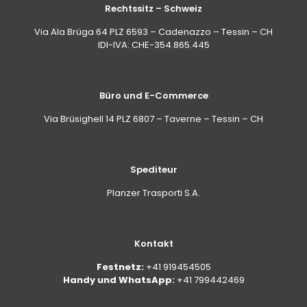
Rechtssitz – Schweiz
Frage: Eignet sich das 5-Liter-Format für
Via Ala Brüga 64 PLZ 6593 – Cadenazzo – Tessin – CH
Personen, die häufig waschen oder mehrere
IDI-IVA: CHE-354.865.445
Fahrzeuge pflegen?
Antwort: Das Grossformat eignet sich, wenn das
Kalkproblem regelmässig auftritt (hartes Wasser,
wiederkehrender Sandregen) oder mehrere
Büro und E-Commerce
Fahrzeuge gewaschen werden. Der 5-Liter-Kanister
lässt periodische Wäschen im Wechsel mit einem
Via Brüsighell 14 PLZ 6807 – Taverne – Tessin – CH
neutralen Shampoo zu und erlaubt die Nutzung des
Produkts im 2-in-1-Modus (Schaum und
Handwäsche) mit Foam Gun oder Zerstäuber, unter
Einhaltung der vorgesehenen Verdünnungen.
Spediteur
Planzer Trasporti S.A.
Kontakt
Festnetz:
+41 919454505
Handy und WhatsApp:
+41 799442469