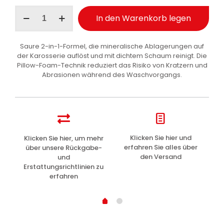
Maniac
In den Warenkorb legen
Line
Descale
Foam
Saure 2-in-1-Formel, die mineralische Ablagerungen auf
Shampoo
der Karosserie auflöst und mit dichtem Schaum reinigt. Die
saurer
Pillow-Foam-Technik reduziert das Risiko von Kratzern und
Kalkreiniger
Abrasionen während des Waschvorgangs.
Auto
5
l
Menge
z
Klicken Sie hier und
Klicken Sie hier, um mehr
L
erfahren Sie alles über
über unsere Rückgabe-
den Versand
und
Erstattungsrichtlinien zu
erfahren