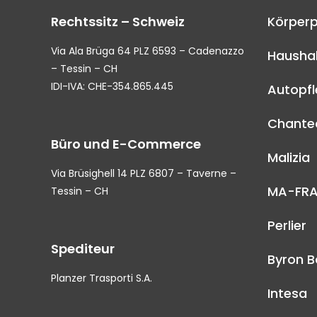
Rechtssitz – Schweiz
Körperp
Via Ala Brüga 64 PLZ 6593 – Cadenazzo
Haushal
– Tessin – CH
IDI-IVA: CHE-354.865.445
Autopf
Chantec
Büro und E-Commerce
Malizia
Via Brüsighell 14 PLZ 6807 – Taverne –
MA-FR
Tessin – CH
Perlier
Spediteur
Byron B
Planzer Trasporti S.A.
Intesa