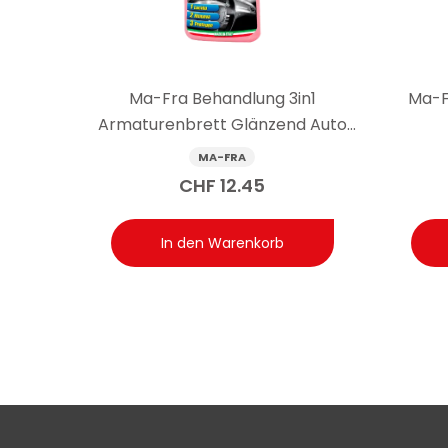
Ma-Fra Behandlung 3in1
Ma-F
Armaturenbrett Glänzend Auto
500 ml
MA-FRA
CHF
12.45
In den Warenkorb