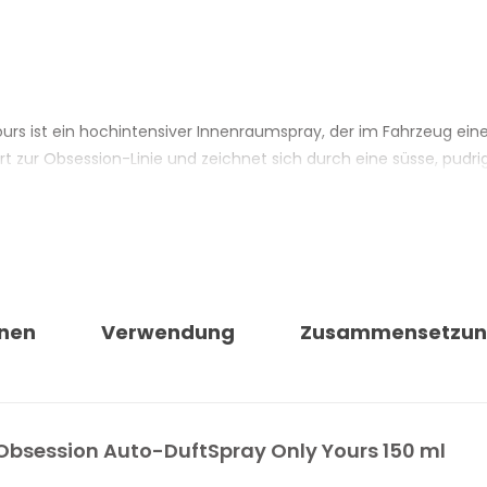
Yours ist ein hochintensiver Innenraumspray, der im Fahrzeug e
ört zur Obsession-Linie und zeichnet sich durch eine süsse, pudr
lumiger Auftakt mit Geranie und Maiglöckchen eröffnet die Komp
chusartige Basis legt sich weich über den Innenraum – intim, sa
bar im Fahrzeuginnenraum. Geeignet für eine wahrnehmbare, dab
 Varianten der gleichen Linie. Die Intensität lässt sich über di
nen
Verwendung
Zusammensetzu
ONLY YOURS MANIAC LINE OBSESSION
mig und pudrig
 Obsession Auto-DuftSpray Only Yours 150 ml