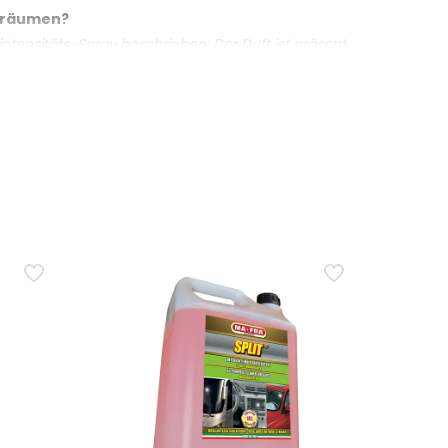
enräumen?
ntensitäts-Spray beschrieben: Der Duft ist präsent
insetzen kann.
ranie und Maiglöckchen mit einem Herzakkord aus
t, nicht übermässig süsslich.
me Gerüche?
schen Angaben zur Neutralisierung hartnäckiger
fum?
r die Anzahl der Sprühstösse ein. Lüftungsclips oder
to wünscht?
-moschusartigem Basisakkord beschrieben, mit einem