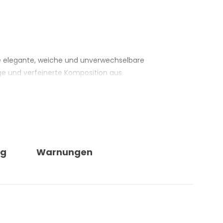
ine elegante, weiche und unverwechselbare
ige und verfeinerte Komposition aus.
osition, gefolgt von einem Herzakkord aus Jasmin,
uber und gepflegt, ohne aufdringlich zu wirken.
ei elegante und zurückhaltende Beduftung – als
e gesprühte Menge und die Grösse des Innenraums
ng
Warnungen