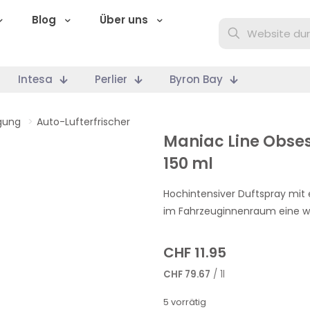
Blog
Über uns
Intesa
Perlier
Byron Bay
gung
>
Auto-Lufterfrischer
Maniac Line Obses
150 ml
Hochintensiver Duftspray mit 
im Fahrzeuginnenraum eine w
CHF
11.95
CHF
79.67
/ 1l
5 vorrätig