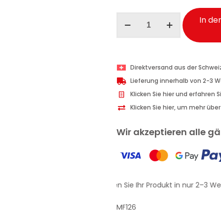
Maniac
In de
Line
Obsession
Auto-
DuftSpray
Direktversand aus der Schwei
Only
Lieferung innerhalb von 2-3 
Yours
Klicken Sie hier und erfahren 
150
Klicken Sie hier, um mehr übe
ml
Menge
Wir akzeptieren alle 
Erhalten Sie Ihr Produkt in nur 2–3 We
MF126