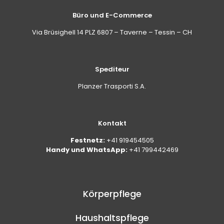
auf der Oberfläche antrocknen lassen.
Büro und E-Commerce
Via Brüsighell 14 PLZ 6807 – Taverne – Tessin – CH
Spediteur
Planzer Trasporti S.A.
Kontakt
Festnetz:
+41 919454505
Handy und WhatsApp:
+41 799442469
Körperpflege
Haushaltspflege