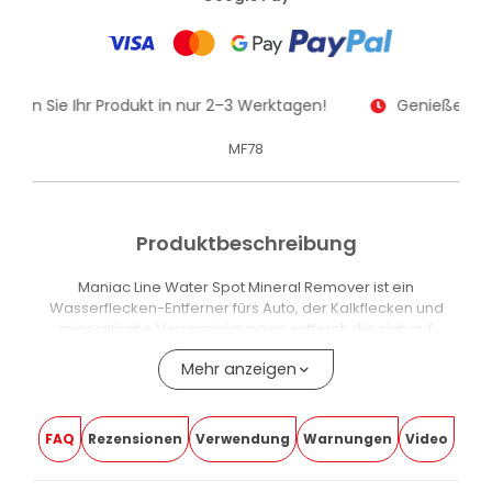
alten Sie Ihr Produkt in nur 2–3 Werktagen!
Genießen Sie
MF78
Produktbeschreibung
Maniac Line Water Spot Mineral Remover ist ein
Wasserflecken-Entferner fürs Auto, der Kalkflecken und
mineralische Verunreinigungen entfernt, die sich auf
Scheiben und Karosserie festsetzen.
Mehr anzeigen
Die Formel wirkt chemisch und löst Salzrückstände,
Zementkalk und Kalkablagerungen, um die Klarheit und
den Glanz der behandelten Oberflächen
FAQ
Rezensionen
Verwendung
Warnungen
Video
wiederherzustellen.
Für welche Oberflächen ist das Produkt geeignet?