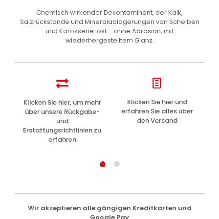
Chemisch wirkender Dekontaminant, der Kalk,
Salzrückstände und Mineralablagerungen von Scheiben
und Karosserie löst – ohne Abrasion, mit
wiederhergestelltem Glanz.
z
Klicken Sie hier und
Klicken Sie hier, um mehr
L
erfahren Sie alles über
über unsere Rückgabe-
den Versand
und
Erstattungsrichtlinien zu
erfahren
Wir akzeptieren alle gängigen Kreditkarten und
Google Pay