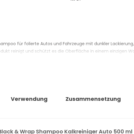
mpoo für folierte Autos und Fahrzeuge mit dunkler Lackierung, 
rodukt reinigt und schützt es die Oberfläche in einem einzigen 
tel, die während der Trocknungsphase die Bildung von Kalkfl
äsche zu Wäsche aufbaut. Diese dekontaminierende Wirkung ist 
e dämpfen und einen grauen Schleier erzeugen. Regelmässig ange
ähige Oberfläche an, die das Risiko von Mikrokratzern und Swirl
Verwendung
Zusammensetzung
e Oberfläche zu verändern, und ist auf allen Arten von Nanobesc
e Flasche besonders ergiebig.
RAP FÜR FOLIERTE AUTOS
 Black & Wrap Shampoo Kalkreiniger Auto 500 ml