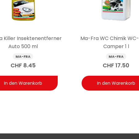
ch dem anderen bearbeitet wird und das Shampoo nicht auf der 
 wie wird das Produkt korrekt angewendet?
. 1:300 verdünnt (4 Verschlusskappen auf 8 Liter Wasser). Empf
rzeug, ein Panel nach dem anderen von oben nach unten. Den 
 Killer Insektenentferner
Ma-Fra WC Chimik WC-
r Oberfläche antrocknen lassen und abschliessend gründlich mit 
Auto 500 ml
Camper 1 l
MA-FRA
MA-FRA
CHF
8.45
CHF
17.50
In den Warenkorb
In den Warenkorb