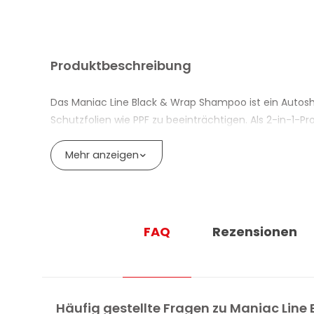
Produktbeschreibung
Das Maniac Line Black & Wrap Shampoo ist ein Autosha
Schutzfolien wie PPF zu beeinträchtigen. Als 2-in-1-P
Die Formel enthält mineralische Sequestrierungsmit
Mehr anzeigen
gleichzeitig den Kalkfilm entfernen, der sich von W
Folierungen, auf denen Mineralablagerungen die Farb
stumpf gewordener Oberflächen wiederherzustellen.
Die hohe Schmierfähigkeit der Formel legt eine gleitf
FAQ
Rezensionen
pflegt Lack und Klebefolien, ohne deren ursprünglich
Mischungsverhältnis reicht bis zu 1:300 und macht jed
VORTEILE VON MANIAC LINE BLACK & W
Häufig gestellte Fragen zu Maniac Line