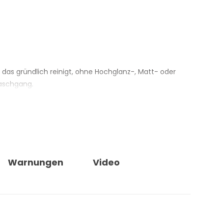
das gründlich reinigt, ohne Hochglanz-, Matt- oder
Waschgang.
ecken — sogenannten Waterspot — hemmen und
besonders relevant bei schwarzen Lacken und matten
wendet, hilft das Produkt, die Leuchtkraft matter,
s beim manuellen Waschen reduziert. Das Produkt
Warnungen
Video
hichtungen sicher einsetzbar. Das