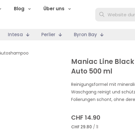
Blog
Über uns
Intesa
Perlier
Byron Bay
Autoshampoo
Maniac Line Blac
Auto 500 ml
Reinigungsformel mit minerali
Waschgang reinigt und schütz
Folierungen schont, ohne der
CHF
14.90
CHF
29.80
/ 1l