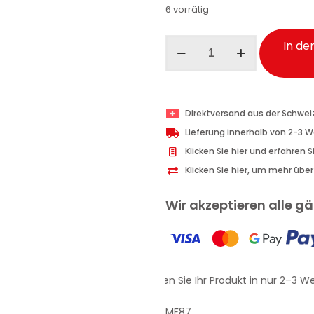
6 vorrätig
Maniac
In de
Line
Black
&
Wrap
Direktversand aus der Schwei
Shampoo
Lieferung innerhalb von 2-3 
Kalkreiniger
Klicken Sie hier und erfahren 
Auto
Klicken Sie hier, um mehr übe
500
ml
Wir akzeptieren alle 
Menge
Erhalten Sie Ihr Produkt in nur 2–3 We
MF87