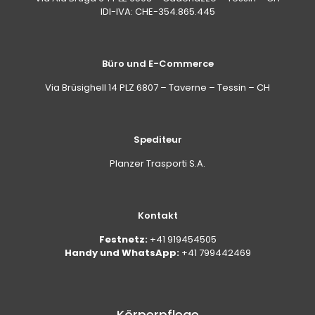
IDI-IVA: CHE-354.865.445
Büro und E-Commerce
Via Brüsighell 14 PLZ 6807 – Taverne – Tessin – CH
Spediteur
Planzer Trasporti S.A.
Kontakt
Festnetz:
+41 919454505
Handy und WhatsApp:
+41 799442469
Körperpflege