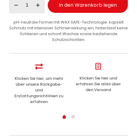
In den Warenkorb legen
Line
Neutral
Foam
pH-neutrale Formel mit WAX SAFE-Technologie: kapselt
Autoshampoo
Schmutz mit intensiver Schmierwirkung ein, hinterlässt keine
1
Schlieren und schont Wachse sowie bestehende
l
Schutzschichten.
Menge
z
Klicken Sie hier und
Klicken Sie hier, um mehr
L
erfahren Sie alles über
über unsere Rückgabe-
den Versand
und
Erstattungsrichtlinien zu
erfahren