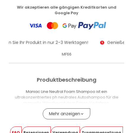
Wir akzeptieren alle gängigen Kreditkarten und
Google Pay
alten Sie Ihr Produkt in nur 2–3 Werktagen!
Genießen Sie
MF66
Produktbeschreibung
Maniac Line Neutral Foam Shampoo ist ein
ultrakonzentriertes ph neutrales Autoshampoo für die
manuelle Wäsche mit dem Eimer-Verfahren.
Der mit der Foaming-Technik erzeugte Schaum bildet
Mehr anzeigen
einen kompakten Film, der auf den Oberflächen haften
bleibt, Schmutzpartikel umhüllt und sie für die
anschliessende Spülung vorbereitet – ohne Schlieren oder
FAQ
Rezensionen
Verwendung
Zusammensetzung