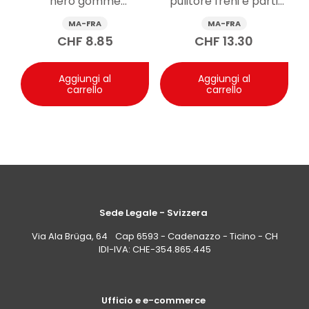
nero gomme
pulitore freni e parti
riapplicarlo e quanta quantità usare?
Risposta: Può essere riapplicato ogni volta che si
rinnovante spray
meccaniche 500 ml
MA-FRA
MA-FRA
desidera rinnovare la protezione, ma la quantità non
500ml
CHF
8.85
CHF
13.30
aumenta la durata in modo proporzionale: meno è
meglio. Eroga poco prodotto per pannello, stendi e
rimuovi con due panni asciutti e puliti. Un eccesso può
Aggiungi al
Aggiungi al
essere rifiutato dalla superficie con rischio di aloni; se
carrello
carrello
compaiono residui, utilizza un altro panno asciutto per
completare il buffing.
Sede Legale - Svizzera
Via Ala Brüga, 64 Cap 6593 - Cadenazzo - Ticino - CH
IDI-IVA: CHE-354.865.445
Ufficio e e-commerce