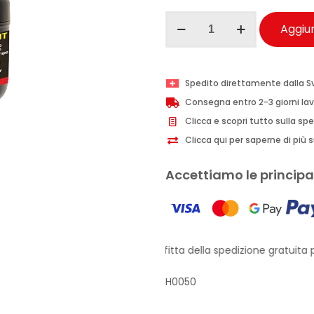
Ma-
Aggiun
Fra
Charme
Nutrient
Spedito direttamente dalla S
crema
Consegna entro 2-3 giorni lav
nutriente
Clicca e scopri tutto sulla sp
pelle
Clicca qui per saperne di più su
auto
150
Accettiamo le principal
ml
quantità
Approfitta della spedizione gratuita pe
H0050