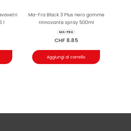
on Ma-Fra Charme Nutrient, una stesura uniforme e
. Un’applicazione troppo generosa può aumentare la
avavetri
Ma-Fra Black 3 Plus nero gomme
o.
 l
rinnovante spray 500ml
MA-FRA
e e pannelli porta?
CHF
8.85
li, pannelli porta e braccioli; sul volante si può usare
amente l’eccesso per non alterare il grip.
Aggiungi al carrello