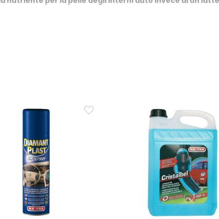
triente per la pelle degli interni auto invece di un latte
a dopo la pulizia quando la pelle appare secca, rigida, opaca o mos
ento, la crema offre un trattamento più ricco che penetra nei mic
re su pelle auto già secca, con leggere screpolature o s
liorare morbidezza, elasticità e tono visivo di pelli secche, opa
re opacità e decolorazioni. Non è però un intervento di riparazione
i e può servire un restauro specifico.
t sulla pelle degli interni auto e quanto tempo va lascia
evede prima la pulizia e sgrassatura della pelle con Charme Deter
 l’applicazione, la crema va lasciata assorbire per circa 20 min
io può essere ripetuto. Per auto cabrio, le istruzioni consigliano d
 invecchiata dal sole, è indicato lasciare agire il prodotto per un
ia una finitura lucida, unta o scivolosa?