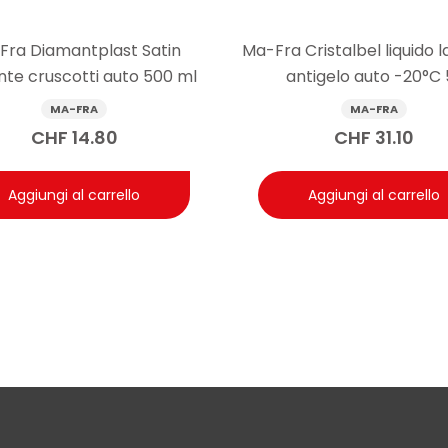
ata per lasciare una superficie morbida con aspetto naturale. C
irca 20 minuti aiuta a evitare lucentezze indesiderate o residui
Fra Diamantplast Satin
Ma-Fra Cristalbel liquido l
lante e zone ad alto contatto è fondamentale eliminare ogni eccess
nte cruscotti auto 500 ml
antigelo auto -20°C 5
MA-FRA
MA-FRA
re Ma-Fra Charme Nutrient: solo sui sedili o anche su volant
CHF
14.80
CHF
31.10
e superfici in pelle dell’abitacolo, quindi si può applicare su sedi
volante, è importante applicare poco prodotto e rimuovere accurat
Aggiungi al carrello
Aggiungi al carrello