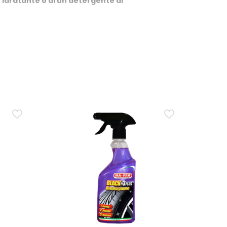
 idratante o di un detergente di
tra i primi segni di stress. Rispetto a un latte
ropori e aiuta a preservare elasticità, morbidezza e
colorimento, oppure serve solo per
che o leggermente screpolate. Ma-Fra Charme Nutrient
 su danni strutturali o usura avanzata: su crepe
ta assorbire?
gent, poi la stesura della crema con piccoli
uti e l’eventuale eccesso va rimosso con un panno in
i intensificare il trattamento nei mesi estivi per
’intera notte, applicandone un po’ di più lungo le