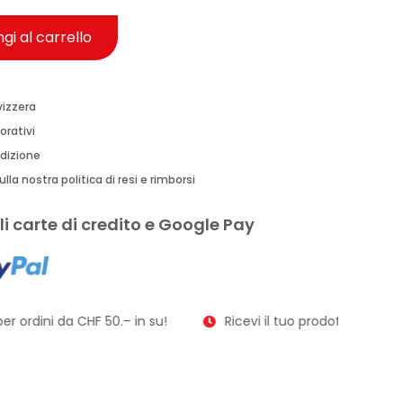
gi al carrello
vizzera
orativi
edizione
lla nostra politica di resi e rimborsi
i carte di credito e Google Pay
r ordini da CHF 50.– in su!
Ricevi il tuo prodotto in soli 2–