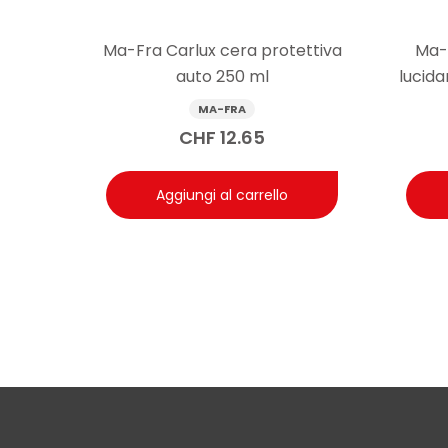
Risposta: Una crema nutriente per pelle auto è pens
moderata seguita dalla rimozione dell’eccesso dopo c
Ma-Fra Carlux cera protettiva
Ma-
brillantezza o lasciare la superficie scivolosa; su vo
auto 250 ml
lucida
MA-FRA
Domanda: Su quali parti degli interni si può usa
CHF
12.65
Risposta: Ma-Fra Charme Nutrient è un trattamento per l
con attenzione. Sulle aree ad alto contatto, come il 
Aggiungi al carrello