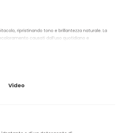
acolo, ripristinando tono e brillantezza naturale. La
ecoloramento causati dall’uso quotidiano e
ci che mostrano segni di stress più evidenti come
po.
Video