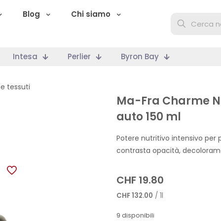
Blog
Chi siamo
Intesa
Perlier
Byron Bay
i e tessuti
Ma-Fra Charme Nut
auto 150 ml
Potere nutritivo intensivo per pe
contrasta opacità, decolorame
CHF
19.80
CHF
132.00
/ 1l
9 disponibili