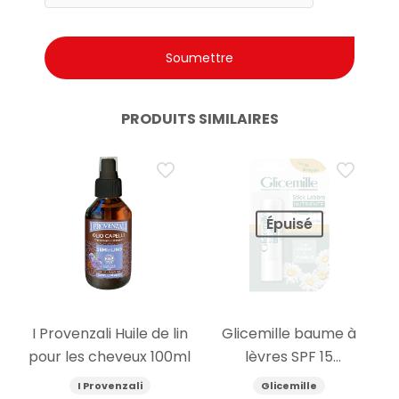
PRODUITS SIMILAIRES
Épuisé
I Provenzali Huile de lin
Glicemille baume à
pour les cheveux 100ml
lèvres SPF 15
nourrissant 5.5g
I Provenzali
Glicemille