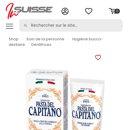
0
Shop
>
Soin de la personne
>
Hygiène bucco-
dentaire
>
Dentifrices