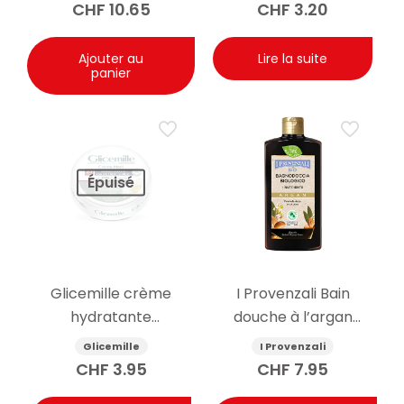
CHF
10.65
CHF
3.20
Ajouter au
Lire la suite
panier
Épuisé
Glicemille crème
I Provenzali Bain
hydratante
douche à l’argan
antibactérienne pour
biologique 400ml
Glicemille
I Provenzali
les mains avec
CHF
3.95
CHF
7.95
prébiotique 100 ml