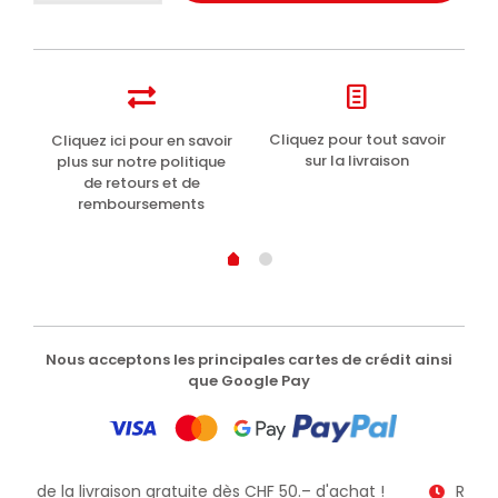
del
Capitano
1905
dentifrice
protection
totale
t
Cliquez pour tout savoir
Cliquez ici pour en savoir
Li
ACE
sur la livraison
plus sur notre politique
75ml
de retours et de
remboursements
Nous acceptons les principales cartes de crédit ainsi
que Google Pay
itez de la livraison gratuite dès CHF 50.– d'achat !
Recev