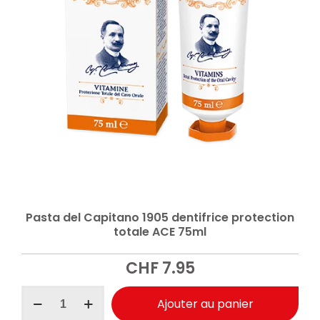
Pasta del Capitano 1905 dentifrice protection
totale ACE 75ml
CHF
7.95
quantité
Ajouter au panier
de
Pasta