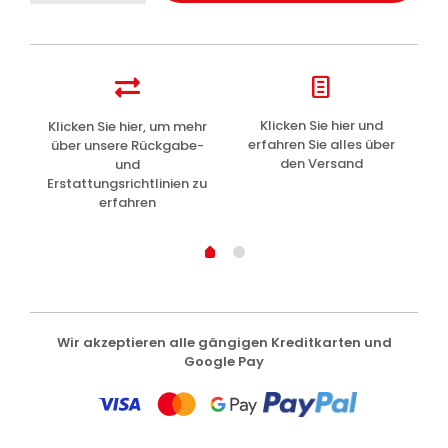
1905
Zahnpasta
Rundumschutz
ACE
75ml
Menge
z
Klicken Sie hier und
Klicken Sie hier, um mehr
L
erfahren Sie alles über
über unsere Rückgabe-
den Versand
und
Erstattungsrichtlinien zu
erfahren
Wir akzeptieren alle gängigen Kreditkarten und
Google Pay