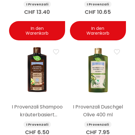
Gesichtsserum
Arganöl 400 ml
I Provenzali
I Provenzali
Ligurischer Lavendel 30
CHF
13.40
CHF
10.65
ml
In den
In den
Warenkorb
Warenkorb
I Provenzali Shampoo
I Provenzali Duschgel
kräuterbasiert
Olive 400 ml
Seideneffekt
I Provenzali
I Provenzali
Sheabutter und
CHF
6.50
CHF
7.95