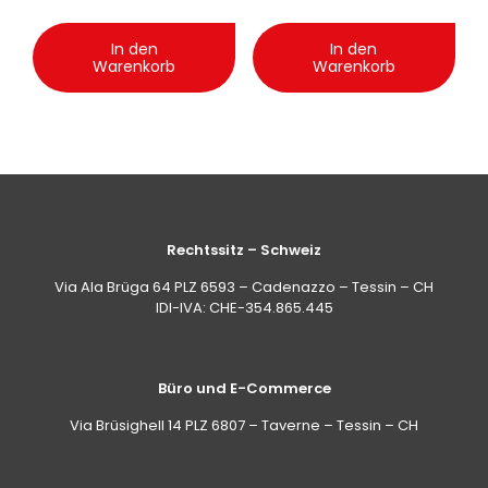
Avocado 250 ml
In den
In den
Warenkorb
Warenkorb
Rechtssitz – Schweiz
Via Ala Brüga 64 PLZ 6593 – Cadenazzo – Tessin – CH
IDI-IVA: CHE-354.865.445
Büro und E-Commerce
Via Brüsighell 14 PLZ 6807 – Taverne – Tessin – CH