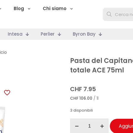
Blog
Chi siamo
Intesa
Perlier
Byron Bay
icio
Pasta del Capitano
totale ACE 75ml
CHF
7.95
CHF
106.00
/ 1l
3 disponibili
Pasta
Aggiun
del