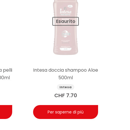
Esaurito
 pelli
Intesa doccia shampoo Aloe
300ml
500ml
Intesa
CHF
7.70
Per saperne di più