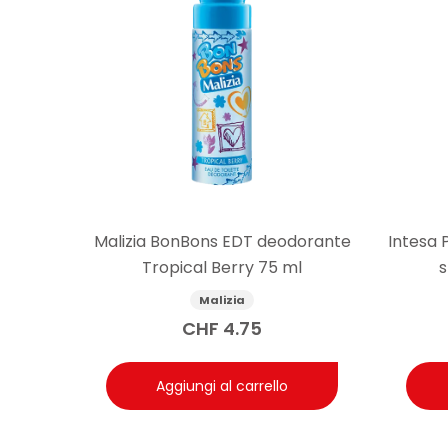
Malizia BonBons EDT deodorante
Intesa
Tropical Berry 75 ml
s
Malizia
CHF
4.75
Aggiungi al carrello