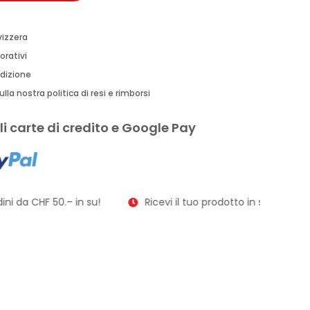
vizzera
orativi
edizione
lla nostra politica di resi e rimborsi
i carte di credito e Google Pay
ni da CHF 50.– in su!
Ricevi il tuo prodotto in soli 2–3 giorn