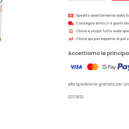
Capitano
1905
Spedito direttamente dalla S
dentifricio
Consegna entro 2-3 giorni lav
protezione
Clicca e scopri tutto sulla sp
totale
Clicca qui per saperne di più su
ACE
75ml
Accettiamo le principal
quantità
Approfitta della spedizione gratuita per ordi
0373F01