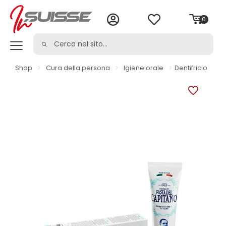
0
Shop
>
Cura della persona
>
Igiene orale
>
Dentifricio