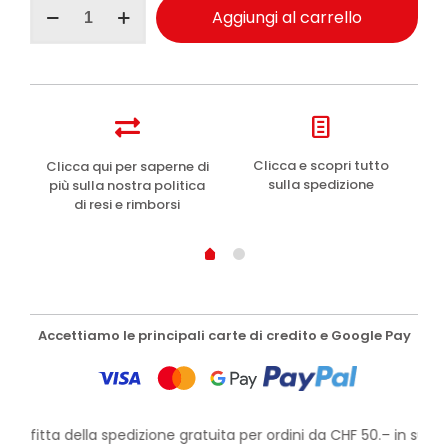
Pasta
Aggiungi al carrello
del
Capitano
1905
dentifricio
protezione
completa
igiene
orale
e
Clicca e scopri tutto
Clicca qui per saperne di
75
sulla spedizione
più sulla nostra politica
ml
di resi e rimborsi
quantità
Accettiamo le principali carte di credito e Google Pay
profitta della spedizione gratuita per ordini da CHF 50.– in su!