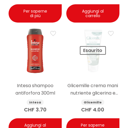
Per saperne
Aggiungi al
di più
carrello
Esaurito
Intesa shampoo
Glicemille crema mani
antiforfora 300ml
nutriente glicerina e
camomilla 100ml
Intesa
Glicemille
CHF
3.70
CHF
4.00
Aggiungi al
Per saperne