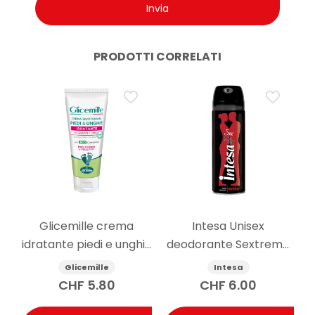
PRODOTTI CORRELATI
Glicemille crema
Intesa Unisex
idratante piedi e unghie
deodorante Sextreme
100ml
125ml
Glicemille
Intesa
CHF
5.80
CHF
6.00