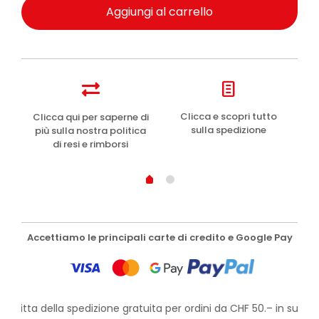
Aggiungi al carrello
e
Clicca e scopri tutto
Clicca qui per saperne di
sulla spedizione
più sulla nostra politica
di resi e rimborsi
Accettiamo le principali carte di credito e Google Pay
rofitta della spedizione gratuita per ordini da CHF 50.– in su!