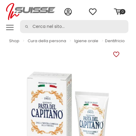
0
Shop
>
Cura della persona
>
Igiene orale
>
Dentifricio