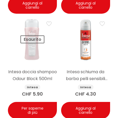
Aggiungi al
Aggiungi al
carrello
carrello
Esaurito
Intesa doccia shampoo
Intesa schiuma da
Odour Block 500ml
barba pelli sensibili
senza alcool 300ml
Intesa
Intesa
CHF
5.90
CHF
4.30
Per saperne
Aggiungi al
di più
carrello