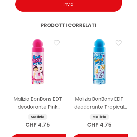
PRODOTTI CORRELATI
Malizia BonBons EDT
Malizia BonBons EDT
deodorante Pink
deodorante Tropical
Grapefruit 75 ml
Berry 75 ml
Malizia
Malizia
CHF
4.75
CHF
4.75