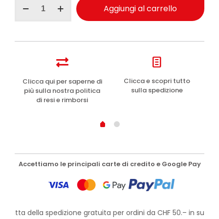
Pasta
Aggiungi al carrello
del
Capitano
1905
dentifricio
ricetta
originale
25ml
quantità
e
Clicca e scopri tutto
Clicca qui per saperne di
sulla spedizione
più sulla nostra politica
di resi e rimborsi
Accettiamo le principali carte di credito e Google Pay
rofitta della spedizione gratuita per ordini da CHF 50.– in su!