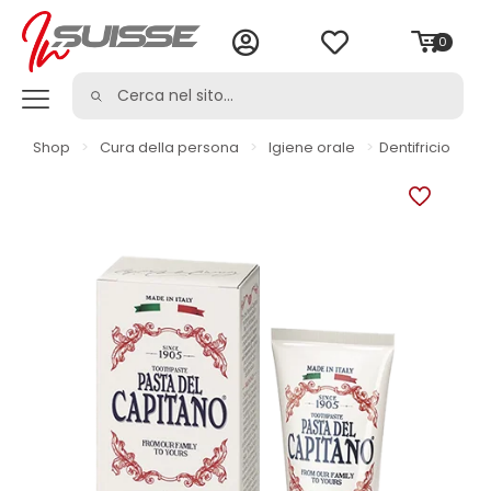
0
Shop
>
Cura della persona
>
Igiene orale
>
Dentifricio