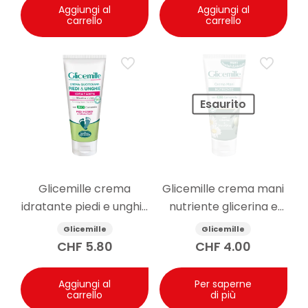
Aggiungi al
Aggiungi al
carrello
carrello
Esaurito
Glicemille crema
Glicemille crema mani
idratante piedi e unghie
nutriente glicerina e
100ml
camomilla 100ml
Glicemille
Glicemille
CHF
5.80
CHF
4.00
Aggiungi al
Per saperne
carrello
di più