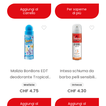
Aggiungi al
Per saperne
carrello
di più
Malizia BonBons EDT
Intesa schiuma da
deodorante Tropical
barba pelli sensibili
Berry 75 ml
senza alcool 300ml
Malizia
Intesa
CHF
4.75
CHF
4.30
Aggiungi al
Aggiungi al