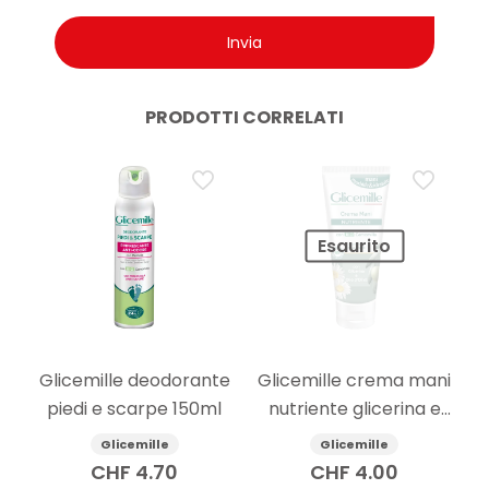
PRODOTTI CORRELATI
Esaurito
Glicemille deodorante
Glicemille crema mani
piedi e scarpe 150ml
nutriente glicerina e
camomilla 100ml
Glicemille
Glicemille
CHF
4.70
CHF
4.00