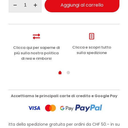
Pasta
Aggiungi al carrello
del
Capitano
dentifricio
denti
sensibili
protezione
e
remineralizzazione
e
Clicca e scopri tutto
Clicca qui per saperne di
75ml
sulla spedizione
più sulla nostra politica
quantità
di resi e rimborsi
Accettiamo le principali carte di credito e Google Pay
rofitta della spedizione gratuita per ordini da CHF 50.– in su!