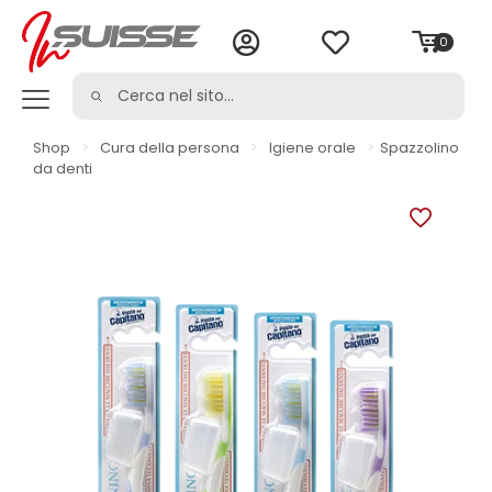
0
Shop
>
Cura della persona
>
Igiene orale
>
Spazzolino
da denti