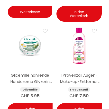
Weiterlesen
In den
Warenkorb
Glicemille nährende
I Provenzali Augen-
Handcreme Glyzerin
Make-up-Entferner
und Kamille 100ml
Bio-Hagebutte 150 ml
Glicemille
I Provenzali
CHF
3.95
CHF
7.50