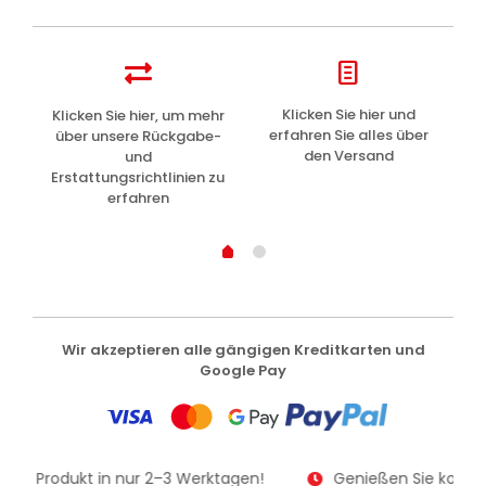
Baby
+3
Jahre
Menge
z
Klicken Sie hier und
Klicken Sie hier, um mehr
L
erfahren Sie alles über
über unsere Rückgabe-
den Versand
und
Erstattungsrichtlinien zu
erfahren
Wir akzeptieren alle gängigen Kreditkarten und
Google Pay
e Ihr Produkt in nur 2–3 Werktagen!
Genießen Sie kosten