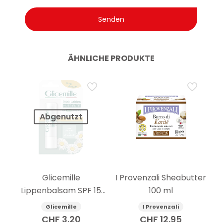
ÄHNLICHE PRODUKTE
Abgenutzt
Glicemille
I Provenzali Sheabutter
Lippenbalsam SPF 15
100 ml
pflegend 5.5g
Glicemille
I Provenzali
CHF
3.20
CHF
12.95