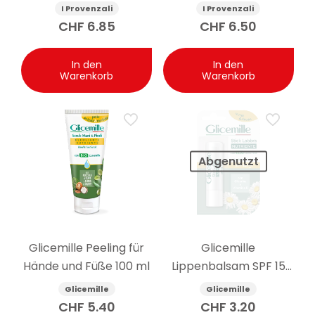
empfindliche Haut
I Provenzali
I Provenzali
Olive 75 ml
CHF
6.85
CHF
6.50
In den
In den
Warenkorb
Warenkorb
Abgenutzt
Glicemille Peeling für
Glicemille
Hände und Füße 100 ml
Lippenbalsam SPF 15
pflegend 5.5g
Glicemille
Glicemille
CHF
5.40
CHF
3.20