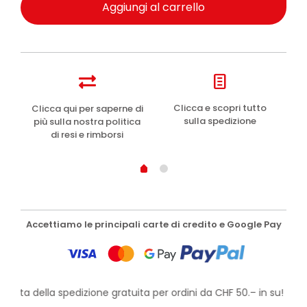
Aggiungi al carrello
e
Clicca e scopri tutto
Clicca qui per saperne di
sulla spedizione
più sulla nostra politica
di resi e rimborsi
Accettiamo le principali carte di credito e Google Pay
ofitta della spedizione gratuita per ordini da CHF 50.– in su!