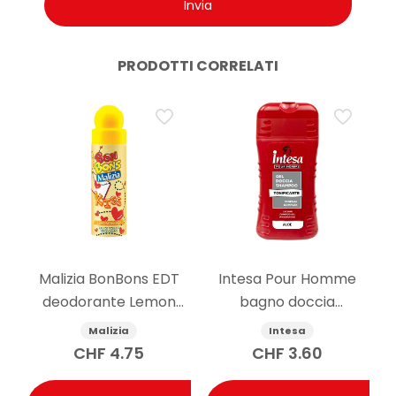
PRODOTTI CORRELATI
Malizia BonBons EDT
Intesa Pour Homme
deodorante Lemon
bagno doccia
Energy 75 ml
shampoo Aloe 250ml
Malizia
Intesa
CHF
4.75
CHF
3.60