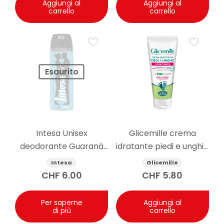
Aggiungi al
Aggiungi al
carrello
carrello
Esaurito
Intesa Unisex
Glicemille crema
deodorante Guaranà
idratante piedi e unghie
125ml
100ml
Intesa
Glicemille
CHF
6.00
CHF
5.80
Per saperne
Aggiungi al
di più
carrello