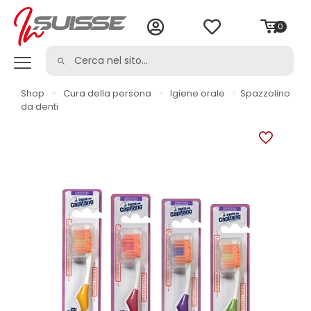
0
Shop
>
Cura della persona
>
Igiene orale
>
Spazzolino
da denti